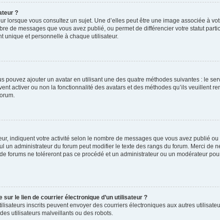
ateur ?
ur lorsque vous consultez un sujet. Une d’elles peut être une image associée à vo
mbre de messages que vous avez publié, ou permet de différencier votre statut parti
 unique et personnelle à chaque utilisateur.
ous pouvez ajouter un avatar en utilisant une des quatre méthodes suivantes : le serv
ent activer ou non la fonctionnalité des avatars et des méthodes qu’ils veuillent ren
forum.
ur, indiquent votre activité selon le nombre de messages que vous avez publié ou id
eul un administrateur du forum peut modifier le texte des rangs du forum. Merci de 
de forums ne toléreront pas ce procédé et un administrateur ou un modérateur pou
ur le lien de courrier électronique d’un utilisateur ?
s utilisateurs inscrits peuvent envoyer des courriers électroniques aux autres utili
es utilisateurs malveillants ou des robots.