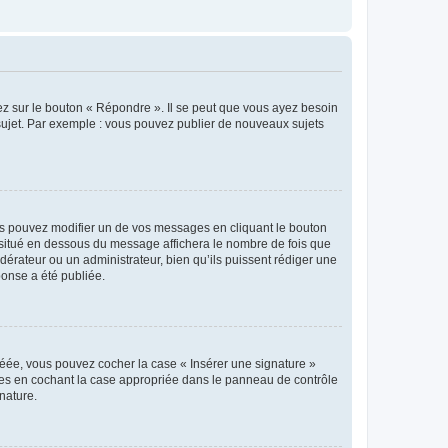
ez sur le bouton « Répondre ». Il se peut que vous ayez besoin
 sujet. Par exemple : vous pouvez publier de nouveaux sujets
s pouvez modifier un de vos messages en cliquant le bouton
e situé en dessous du message affichera le nombre de fois que
modérateur ou un administrateur, bien qu’ils puissent rédiger une
ponse a été publiée.
réée, vous pouvez cocher la case « Insérer une signature »
ages en cochant la case appropriée dans le panneau de contrôle
gnature.