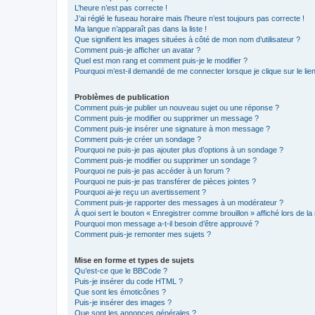
L’heure n’est pas correcte !
J’ai réglé le fuseau horaire mais l’heure n’est toujours pas correcte !
Ma langue n’apparaît pas dans la liste !
Que signifient les images situées à côté de mon nom d’utilisateur ?
Comment puis-je afficher un avatar ?
Quel est mon rang et comment puis-je le modifier ?
Pourquoi m’est-il demandé de me connecter lorsque je clique sur le lien 
Problèmes de publication
Comment puis-je publier un nouveau sujet ou une réponse ?
Comment puis-je modifier ou supprimer un message ?
Comment puis-je insérer une signature à mon message ?
Comment puis-je créer un sondage ?
Pourquoi ne puis-je pas ajouter plus d’options à un sondage ?
Comment puis-je modifier ou supprimer un sondage ?
Pourquoi ne puis-je pas accéder à un forum ?
Pourquoi ne puis-je pas transférer de pièces jointes ?
Pourquoi ai-je reçu un avertissement ?
Comment puis-je rapporter des messages à un modérateur ?
À quoi sert le bouton « Enregistrer comme brouillon » affiché lors de la 
Pourquoi mon message a-t-il besoin d’être approuvé ?
Comment puis-je remonter mes sujets ?
Mise en forme et types de sujets
Qu’est-ce que le BBCode ?
Puis-je insérer du code HTML ?
Que sont les émoticônes ?
Puis-je insérer des images ?
Que sont les annonces générales ?