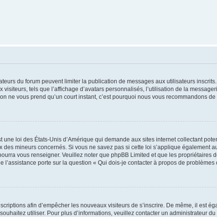
trateurs du forum peuvent limiter la publication de messages aux utilisateurs inscri
visiteurs, tels que l’affichage d’avatars personnalisés, l’utilisation de la messager
ription ne vous prend qu’un court instant, c’est pourquoi nous vous recommandons de l
t une loi des États-Unis d’Amérique qui demande aux sites internet collectant pot
 des mineurs concernés. Si vous ne savez pas si cette loi s’applique également au
 pourra vous renseigner. Veuillez noter que phpBB Limited et que les propriétaires
ue l’assistance porte sur la question « Qui dois-je contacter à propos de problèmes 
inscriptions afin d’empêcher les nouveaux visiteurs de s’inscrire. De même, il est é
s souhaitez utiliser. Pour plus d’informations, veuillez contacter un administrateur du