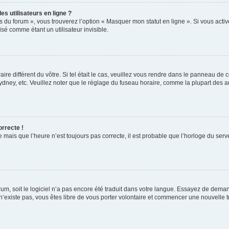
s utilisateurs en ligne ?
s du forum », vous trouverez l’option « Masquer mon statut en ligne ». Si vous activ
é comme étant un utilisateur invisible.
aire différent du vôtre. Si tel était le cas, veuillez vous rendre dans le panneau de co
ey, etc. Veuillez noter que le réglage du fuseau horaire, comme la plupart des autr
orrecte !
 mais que l’heure n’est toujours pas correcte, il est probable que l’horloge du serve
orum, soit le logiciel n’a pas encore été traduit dans votre langue. Essayez de deman
 n’existe pas, vous êtes libre de vous porter volontaire et commencer une nouvelle t