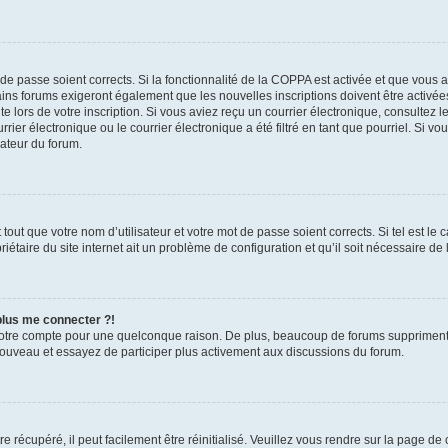
t de passe soient corrects. Si la fonctionnalité de la COPPA est activée et que vous 
ains forums exigeront également que les nouvelles inscriptions doivent être activée
te lors de votre inscription. Si vous aviez reçu un courrier électronique, consultez l
r électronique ou le courrier électronique a été filtré en tant que pourriel. Si vo
rateur du forum.
out que votre nom d’utilisateur et votre mot de passe soient corrects. Si tel est le
iétaire du site internet ait un problème de configuration et qu’il soit nécessaire de l
 plus me connecter ?!
votre compte pour une quelconque raison. De plus, beaucoup de forums suppriment pér
 nouveau et essayez de participer plus activement aux discussions du forum.
 récupéré, il peut facilement être réinitialisé. Veuillez vous rendre sur la page de