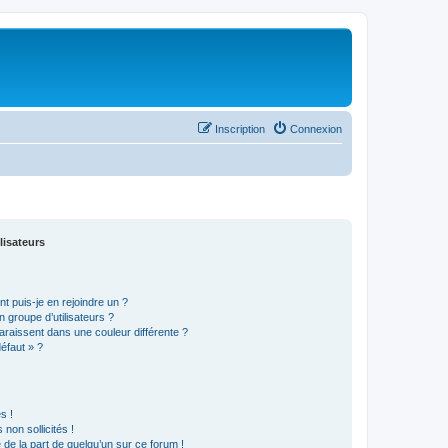
Inscription
Connexion
lisateurs
t puis-je en rejoindre un ?
 groupe d’utilisateurs ?
araissent dans une couleur différente ?
défaut » ?
s !
non sollicités !
e de la part de quelqu’un sur ce forum !