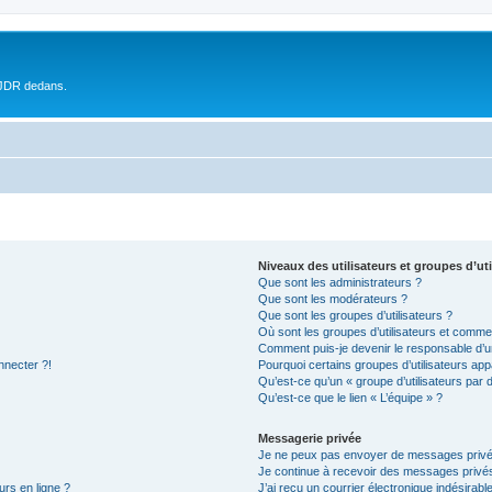
 JDR dedans.
Niveaux des utilisateurs et groupes d’uti
Que sont les administrateurs ?
Que sont les modérateurs ?
Que sont les groupes d’utilisateurs ?
Où sont les groupes d’utilisateurs et commen
Comment puis-je devenir le responsable d’un
nnecter ?!
Pourquoi certains groupes d’utilisateurs app
Qu’est-ce qu’un « groupe d’utilisateurs par 
Qu’est-ce que le lien « L’équipe » ?
Messagerie privée
Je ne peux pas envoyer de messages privé
Je continue à recevoir des messages privés 
urs en ligne ?
J’ai reçu un courrier électronique indésirabl