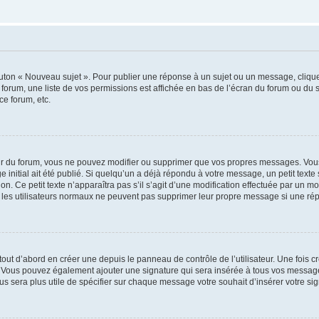
outon « Nouveau sujet ». Pour publier une réponse à un sujet ou un message, cliqu
 forum, une liste de vos permissions est affichée en bas de l’écran du forum ou du
ce forum, etc.
r du forum, vous ne pouvez modifier ou supprimer que vos propres messages. Vou
 initial ait été publié. Si quelqu’un a déjà répondu à votre message, un petit text
ion. Ce petit texte n’apparaîtra pas s’il s’agit d’une modification effectuée par un 
ue les utilisateurs normaux ne peuvent pas supprimer leur propre message si une ré
ut d’abord en créer une depuis le panneau de contrôle de l’utilisateur. Une fois c
ure. Vous pouvez également ajouter une signature qui sera insérée à tous vos mess
 vous sera plus utile de spécifier sur chaque message votre souhait d’insérer votre si