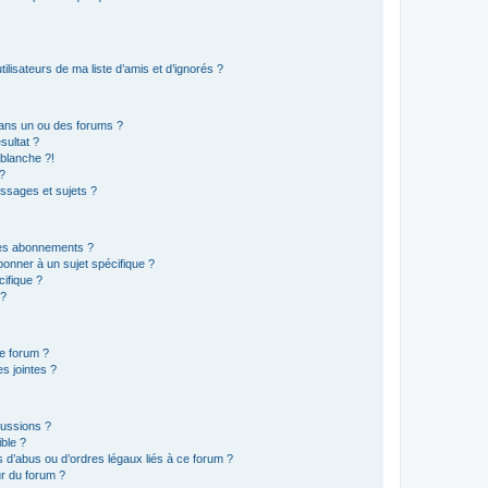
lisateurs de ma liste d’amis et d’ignorés ?
ans un ou des forums ?
sultat ?
blanche ?!
?
ssages et sujets ?
t les abonnements ?
onner à un sujet spécifique ?
ifique ?
 ?
ce forum ?
s jointes ?
cussions ?
ible ?
 d’abus ou d’ordres légaux liés à ce forum ?
r du forum ?