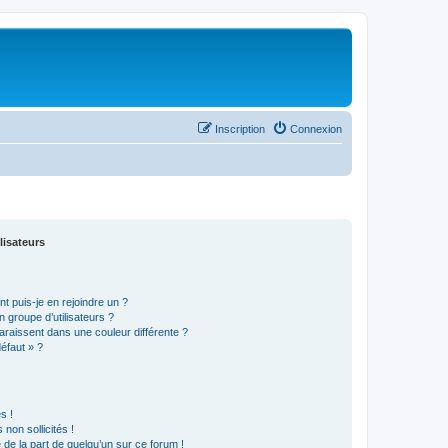
Inscription
Connexion
lisateurs
t puis-je en rejoindre un ?
 groupe d’utilisateurs ?
araissent dans une couleur différente ?
défaut » ?
s !
non sollicités !
e de la part de quelqu’un sur ce forum !