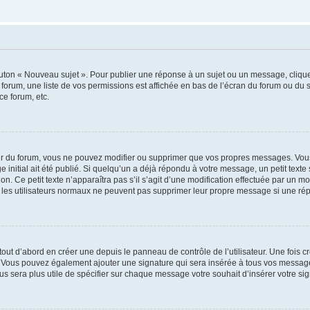
outon « Nouveau sujet ». Pour publier une réponse à un sujet ou un message, cliqu
 forum, une liste de vos permissions est affichée en bas de l’écran du forum ou du
ce forum, etc.
r du forum, vous ne pouvez modifier ou supprimer que vos propres messages. Vou
 initial ait été publié. Si quelqu’un a déjà répondu à votre message, un petit text
ion. Ce petit texte n’apparaîtra pas s’il s’agit d’une modification effectuée par un 
ue les utilisateurs normaux ne peuvent pas supprimer leur propre message si une ré
ut d’abord en créer une depuis le panneau de contrôle de l’utilisateur. Une fois c
ure. Vous pouvez également ajouter une signature qui sera insérée à tous vos mess
 vous sera plus utile de spécifier sur chaque message votre souhait d’insérer votre si