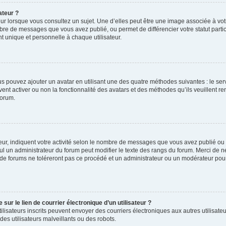
ateur ?
ur lorsque vous consultez un sujet. Une d’elles peut être une image associée à vo
mbre de messages que vous avez publié, ou permet de différencier votre statut parti
 unique et personnelle à chaque utilisateur.
ous pouvez ajouter un avatar en utilisant une des quatre méthodes suivantes : le serv
ent activer ou non la fonctionnalité des avatars et des méthodes qu’ils veuillent ren
forum.
ur, indiquent votre activité selon le nombre de messages que vous avez publié ou id
eul un administrateur du forum peut modifier le texte des rangs du forum. Merci de 
de forums ne toléreront pas ce procédé et un administrateur ou un modérateur pou
ur le lien de courrier électronique d’un utilisateur ?
s utilisateurs inscrits peuvent envoyer des courriers électroniques aux autres utili
es utilisateurs malveillants ou des robots.