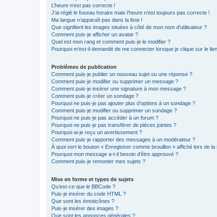
L’heure n’est pas correcte !
J’ai réglé le fuseau horaire mais l’heure n’est toujours pas correcte !
Ma langue n’apparaît pas dans la liste !
Que signifient les images situées à côté de mon nom d’utilisateur ?
Comment puis-je afficher un avatar ?
Quel est mon rang et comment puis-je le modifier ?
Pourquoi m’est-il demandé de me connecter lorsque je clique sur le lien 
Problèmes de publication
Comment puis-je publier un nouveau sujet ou une réponse ?
Comment puis-je modifier ou supprimer un message ?
Comment puis-je insérer une signature à mon message ?
Comment puis-je créer un sondage ?
Pourquoi ne puis-je pas ajouter plus d’options à un sondage ?
Comment puis-je modifier ou supprimer un sondage ?
Pourquoi ne puis-je pas accéder à un forum ?
Pourquoi ne puis-je pas transférer de pièces jointes ?
Pourquoi ai-je reçu un avertissement ?
Comment puis-je rapporter des messages à un modérateur ?
À quoi sert le bouton « Enregistrer comme brouillon » affiché lors de la 
Pourquoi mon message a-t-il besoin d’être approuvé ?
Comment puis-je remonter mes sujets ?
Mise en forme et types de sujets
Qu’est-ce que le BBCode ?
Puis-je insérer du code HTML ?
Que sont les émoticônes ?
Puis-je insérer des images ?
Que sont les annonces générales ?