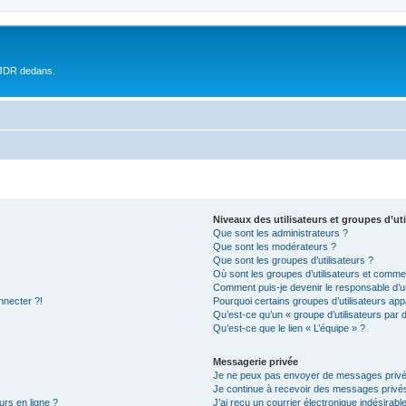
 JDR dedans.
Niveaux des utilisateurs et groupes d’uti
Que sont les administrateurs ?
Que sont les modérateurs ?
Que sont les groupes d’utilisateurs ?
Où sont les groupes d’utilisateurs et commen
Comment puis-je devenir le responsable d’un
nnecter ?!
Pourquoi certains groupes d’utilisateurs app
Qu’est-ce qu’un « groupe d’utilisateurs par 
Qu’est-ce que le lien « L’équipe » ?
Messagerie privée
Je ne peux pas envoyer de messages privé
Je continue à recevoir des messages privés 
urs en ligne ?
J’ai reçu un courrier électronique indésirabl