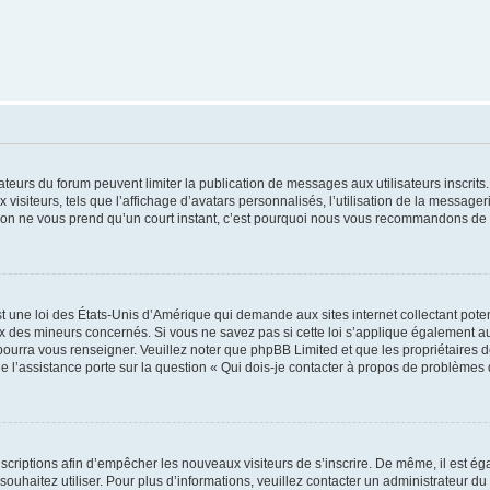
trateurs du forum peuvent limiter la publication de messages aux utilisateurs inscri
visiteurs, tels que l’affichage d’avatars personnalisés, l’utilisation de la messager
ription ne vous prend qu’un court instant, c’est pourquoi nous vous recommandons de l
t une loi des États-Unis d’Amérique qui demande aux sites internet collectant pot
 des mineurs concernés. Si vous ne savez pas si cette loi s’applique également au
 pourra vous renseigner. Veuillez noter que phpBB Limited et que les propriétaires
ue l’assistance porte sur la question « Qui dois-je contacter à propos de problèmes 
inscriptions afin d’empêcher les nouveaux visiteurs de s’inscrire. De même, il est é
s souhaitez utiliser. Pour plus d’informations, veuillez contacter un administrateur du