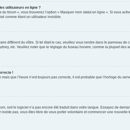
s utilisateurs en ligne ?
s du forum », vous trouverez l’option « Masquer mon statut en ligne ». Si vous activ
é comme étant un utilisateur invisible.
aire différent du vôtre. Si tel était le cas, veuillez vous rendre dans le panneau de co
ey, etc. Veuillez noter que le réglage du fuseau horaire, comme la plupart des autr
orrecte !
 mais que l’heure n’est toujours pas correcte, il est probable que l’horloge du serve
orum, soit le logiciel n’a pas encore été traduit dans votre langue. Essayez de deman
 n’existe pas, vous êtes libre de vous porter volontaire et commencer une nouvelle t