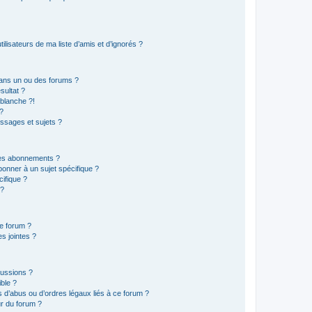
lisateurs de ma liste d’amis et d’ignorés ?
ans un ou des forums ?
sultat ?
blanche ?!
?
ssages et sujets ?
t les abonnements ?
onner à un sujet spécifique ?
ifique ?
 ?
ce forum ?
s jointes ?
cussions ?
ible ?
 d’abus ou d’ordres légaux liés à ce forum ?
r du forum ?