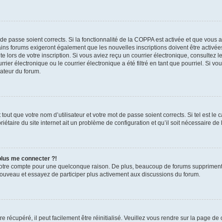
t de passe soient corrects. Si la fonctionnalité de la COPPA est activée et que vous 
ains forums exigeront également que les nouvelles inscriptions doivent être activée
te lors de votre inscription. Si vous aviez reçu un courrier électronique, consultez l
r électronique ou le courrier électronique a été filtré en tant que pourriel. Si vo
rateur du forum.
out que votre nom d’utilisateur et votre mot de passe soient corrects. Si tel est le
iétaire du site internet ait un problème de configuration et qu’il soit nécessaire de l
 plus me connecter ?!
votre compte pour une quelconque raison. De plus, beaucoup de forums suppriment pér
 nouveau et essayez de participer plus activement aux discussions du forum.
 récupéré, il peut facilement être réinitialisé. Veuillez vous rendre sur la page de