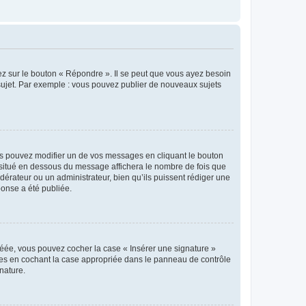
ez sur le bouton « Répondre ». Il se peut que vous ayez besoin
 sujet. Par exemple : vous pouvez publier de nouveaux sujets
s pouvez modifier un de vos messages en cliquant le bouton
e situé en dessous du message affichera le nombre de fois que
modérateur ou un administrateur, bien qu’ils puissent rédiger une
ponse a été publiée.
réée, vous pouvez cocher la case « Insérer une signature »
ages en cochant la case appropriée dans le panneau de contrôle
gnature.