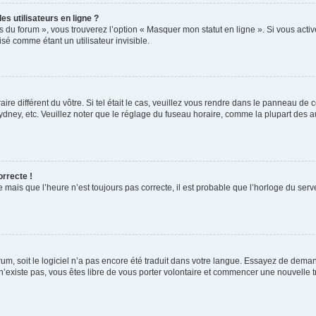
s utilisateurs en ligne ?
s du forum », vous trouverez l’option « Masquer mon statut en ligne ». Si vous activ
é comme étant un utilisateur invisible.
aire différent du vôtre. Si tel était le cas, veuillez vous rendre dans le panneau de co
ey, etc. Veuillez noter que le réglage du fuseau horaire, comme la plupart des autr
orrecte !
 mais que l’heure n’est toujours pas correcte, il est probable que l’horloge du serve
orum, soit le logiciel n’a pas encore été traduit dans votre langue. Essayez de deman
 n’existe pas, vous êtes libre de vous porter volontaire et commencer une nouvelle t