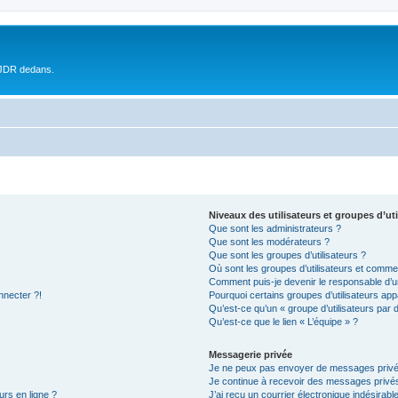
 JDR dedans.
Niveaux des utilisateurs et groupes d’uti
Que sont les administrateurs ?
Que sont les modérateurs ?
Que sont les groupes d’utilisateurs ?
Où sont les groupes d’utilisateurs et commen
Comment puis-je devenir le responsable d’un
nnecter ?!
Pourquoi certains groupes d’utilisateurs app
Qu’est-ce qu’un « groupe d’utilisateurs par 
Qu’est-ce que le lien « L’équipe » ?
Messagerie privée
Je ne peux pas envoyer de messages privé
Je continue à recevoir des messages privés 
urs en ligne ?
J’ai reçu un courrier électronique indésirabl