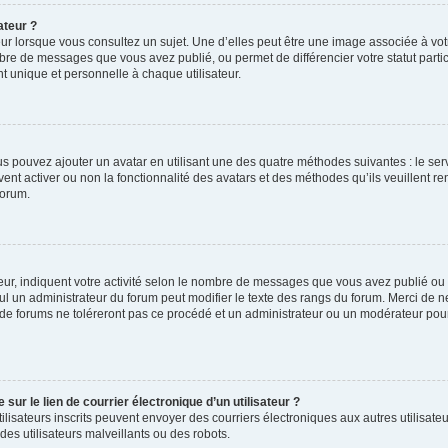
ateur ?
ur lorsque vous consultez un sujet. Une d’elles peut être une image associée à vo
mbre de messages que vous avez publié, ou permet de différencier votre statut parti
 unique et personnelle à chaque utilisateur.
ous pouvez ajouter un avatar en utilisant une des quatre méthodes suivantes : le serv
ent activer ou non la fonctionnalité des avatars et des méthodes qu’ils veuillent ren
forum.
ur, indiquent votre activité selon le nombre de messages que vous avez publié ou id
eul un administrateur du forum peut modifier le texte des rangs du forum. Merci de 
de forums ne toléreront pas ce procédé et un administrateur ou un modérateur pou
ur le lien de courrier électronique d’un utilisateur ?
s utilisateurs inscrits peuvent envoyer des courriers électroniques aux autres utili
es utilisateurs malveillants ou des robots.