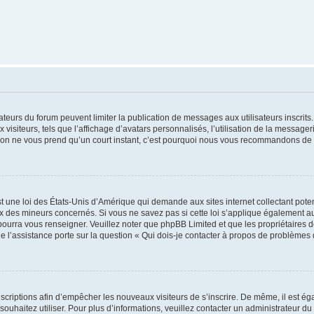
trateurs du forum peuvent limiter la publication de messages aux utilisateurs inscri
visiteurs, tels que l’affichage d’avatars personnalisés, l’utilisation de la messager
ription ne vous prend qu’un court instant, c’est pourquoi nous vous recommandons de l
t une loi des États-Unis d’Amérique qui demande aux sites internet collectant pot
 des mineurs concernés. Si vous ne savez pas si cette loi s’applique également au
 pourra vous renseigner. Veuillez noter que phpBB Limited et que les propriétaires
ue l’assistance porte sur la question « Qui dois-je contacter à propos de problèmes 
inscriptions afin d’empêcher les nouveaux visiteurs de s’inscrire. De même, il est é
s souhaitez utiliser. Pour plus d’informations, veuillez contacter un administrateur du