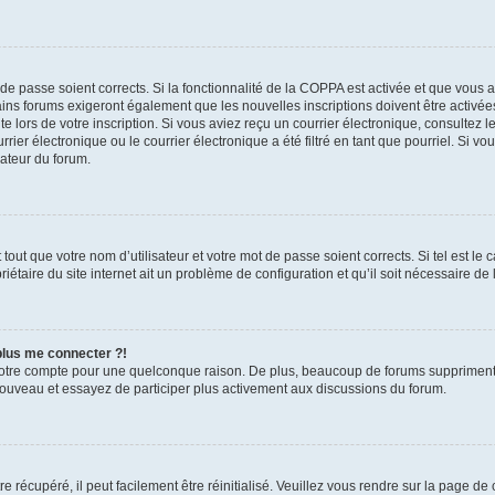
t de passe soient corrects. Si la fonctionnalité de la COPPA est activée et que vous 
ains forums exigeront également que les nouvelles inscriptions doivent être activée
te lors de votre inscription. Si vous aviez reçu un courrier électronique, consultez l
r électronique ou le courrier électronique a été filtré en tant que pourriel. Si vo
rateur du forum.
out que votre nom d’utilisateur et votre mot de passe soient corrects. Si tel est le
iétaire du site internet ait un problème de configuration et qu’il soit nécessaire de l
 plus me connecter ?!
votre compte pour une quelconque raison. De plus, beaucoup de forums suppriment pér
 nouveau et essayez de participer plus activement aux discussions du forum.
 récupéré, il peut facilement être réinitialisé. Veuillez vous rendre sur la page de