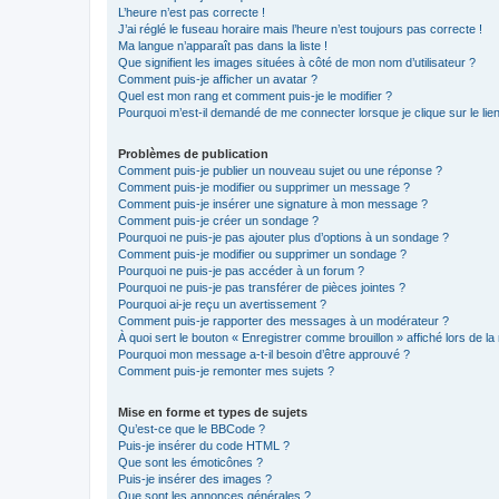
L’heure n’est pas correcte !
J’ai réglé le fuseau horaire mais l’heure n’est toujours pas correcte !
Ma langue n’apparaît pas dans la liste !
Que signifient les images situées à côté de mon nom d’utilisateur ?
Comment puis-je afficher un avatar ?
Quel est mon rang et comment puis-je le modifier ?
Pourquoi m’est-il demandé de me connecter lorsque je clique sur le lien 
Problèmes de publication
Comment puis-je publier un nouveau sujet ou une réponse ?
Comment puis-je modifier ou supprimer un message ?
Comment puis-je insérer une signature à mon message ?
Comment puis-je créer un sondage ?
Pourquoi ne puis-je pas ajouter plus d’options à un sondage ?
Comment puis-je modifier ou supprimer un sondage ?
Pourquoi ne puis-je pas accéder à un forum ?
Pourquoi ne puis-je pas transférer de pièces jointes ?
Pourquoi ai-je reçu un avertissement ?
Comment puis-je rapporter des messages à un modérateur ?
À quoi sert le bouton « Enregistrer comme brouillon » affiché lors de la 
Pourquoi mon message a-t-il besoin d’être approuvé ?
Comment puis-je remonter mes sujets ?
Mise en forme et types de sujets
Qu’est-ce que le BBCode ?
Puis-je insérer du code HTML ?
Que sont les émoticônes ?
Puis-je insérer des images ?
Que sont les annonces générales ?