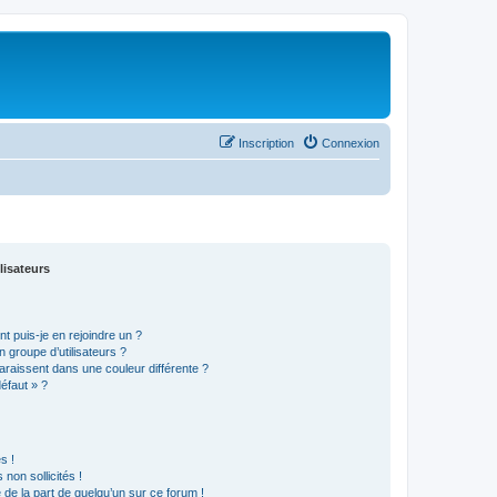
Inscription
Connexion
lisateurs
t puis-je en rejoindre un ?
 groupe d’utilisateurs ?
araissent dans une couleur différente ?
défaut » ?
s !
non sollicités !
e de la part de quelqu’un sur ce forum !