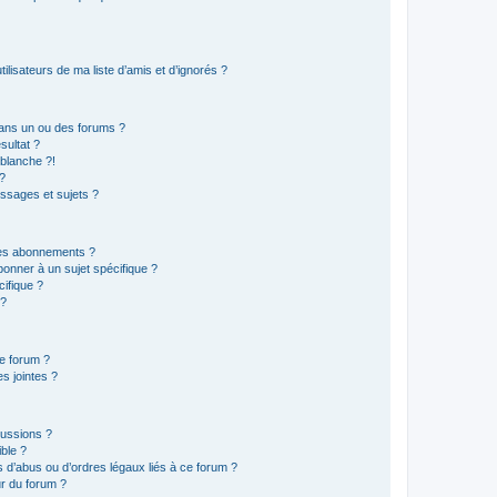
lisateurs de ma liste d’amis et d’ignorés ?
ans un ou des forums ?
sultat ?
blanche ?!
?
ssages et sujets ?
t les abonnements ?
onner à un sujet spécifique ?
ifique ?
 ?
ce forum ?
s jointes ?
cussions ?
ible ?
 d’abus ou d’ordres légaux liés à ce forum ?
r du forum ?