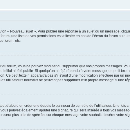
outon « Nouveau sujet ». Pour publier une réponse à un sujet ou un message, cliqu
 forum, une liste de vos permissions est affichée en bas de l’écran du forum ou du
ce forum, etc.
r du forum, vous ne pouvez modifier ou supprimer que vos propres messages. Vou
 initial ait été publié. Si quelqu’un a déjà répondu à votre message, un petit text
ion. Ce petit texte n’apparaîtra pas s’il s’agit d’une modification effectuée par un 
ue les utilisateurs normaux ne peuvent pas supprimer leur propre message si une ré
ut d’abord en créer une depuis le panneau de contrôle de l’utilisateur. Une fois c
ure. Vous pouvez également ajouter une signature qui sera insérée à tous vos mess
 vous sera plus utile de spécifier sur chaque message votre souhait d’insérer votre si