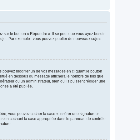
ez sur le bouton « Répondre ». Il se peut que vous ayez besoin
 sujet. Par exemple : vous pouvez publier de nouveaux sujets
s pouvez modifier un de vos messages en cliquant le bouton
e situé en dessous du message affichera le nombre de fois que
modérateur ou un administrateur, bien qu’ils puissent rédiger une
ponse a été publiée.
réée, vous pouvez cocher la case « Insérer une signature »
ages en cochant la case appropriée dans le panneau de contrôle
gnature.