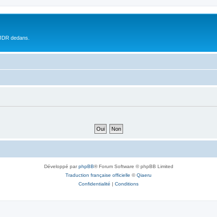
 JDR dedans.
Développé par
phpBB
® Forum Software © phpBB Limited
Traduction française officielle
©
Qiaeru
Confidentialité
|
Conditions