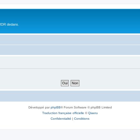
 JDR dedans.
Développé par
phpBB
® Forum Software © phpBB Limited
Traduction française officielle
©
Qiaeru
Confidentialité
|
Conditions