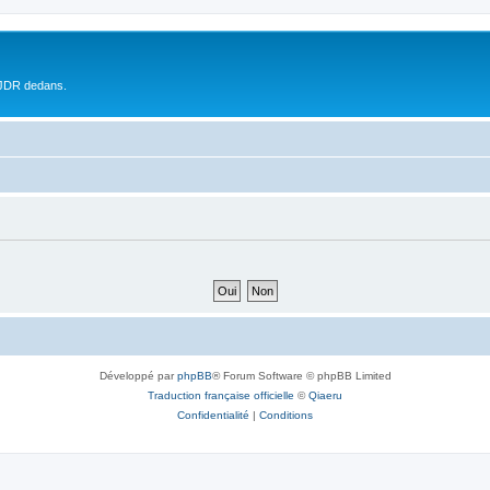
 JDR dedans.
Développé par
phpBB
® Forum Software © phpBB Limited
Traduction française officielle
©
Qiaeru
Confidentialité
|
Conditions