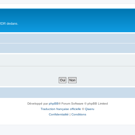
 JDR dedans.
Développé par
phpBB
® Forum Software © phpBB Limited
Traduction française officielle
©
Qiaeru
Confidentialité
|
Conditions