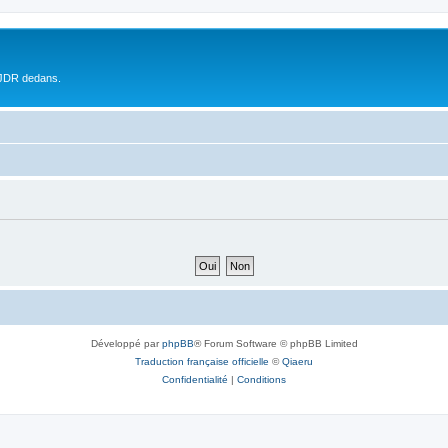
 JDR dedans.
Développé par
phpBB
® Forum Software © phpBB Limited
Traduction française officielle
©
Qiaeru
Confidentialité
|
Conditions