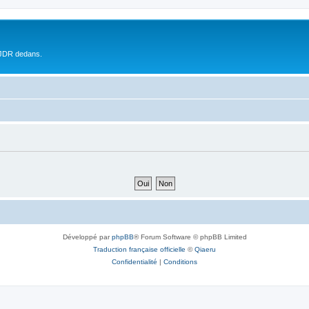
 JDR dedans.
Développé par
phpBB
® Forum Software © phpBB Limited
Traduction française officielle
©
Qiaeru
Confidentialité
|
Conditions