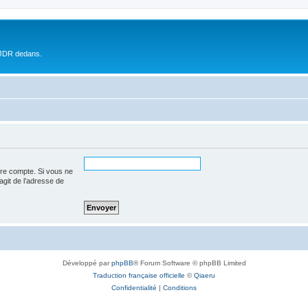
 JDR dedans.
tre compte. Si vous ne
’agit de l’adresse de
Développé par
phpBB
® Forum Software © phpBB Limited
Traduction française officielle
©
Qiaeru
Confidentialité
|
Conditions