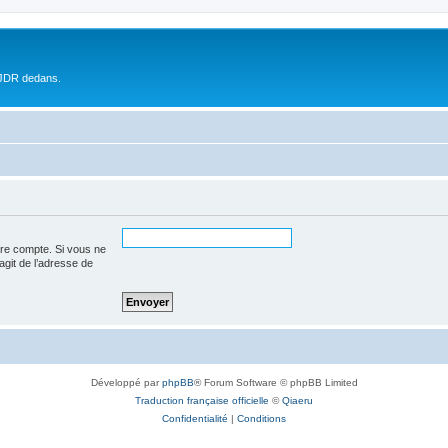
 JDR dedans.
tre compte. Si vous ne
’agit de l’adresse de
Développé par
phpBB
® Forum Software © phpBB Limited
Traduction française officielle
©
Qiaeru
Confidentialité
|
Conditions