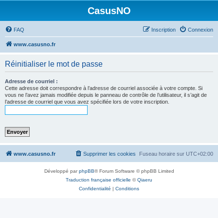
CasusNO
FAQ
Inscription
Connexion
www.casusno.fr
Réinitialiser le mot de passe
Adresse de courriel :
Cette adresse doit correspondre à l’adresse de courriel associée à votre compte. Si
vous ne l’avez jamais modifiée depuis le panneau de contrôle de l’utilisateur, il s’agit de
l’adresse de courriel que vous avez spécifiée lors de votre inscription.
www.casusno.fr
Supprimer les cookies
Fuseau horaire sur
UTC+02:00
Développé par
phpBB
® Forum Software © phpBB Limited
Traduction française officielle
©
Qiaeru
Confidentialité
|
Conditions