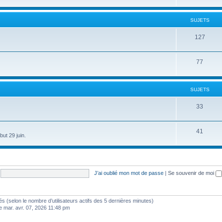
SUJETS
127
77
SUJETS
33
41
ut 29 juin.
J’ai oublié mon mot de passe
|
Se souvenir de moi
vités (selon le nombre d’utilisateurs actifs des 5 dernières minutes)
e mar. avr. 07, 2026 11:48 pm