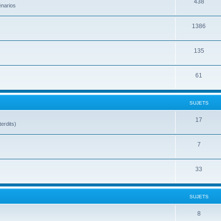
438
énarios
1386
135
61
SUJETS
17
terdits)
7
33
SUJETS
8