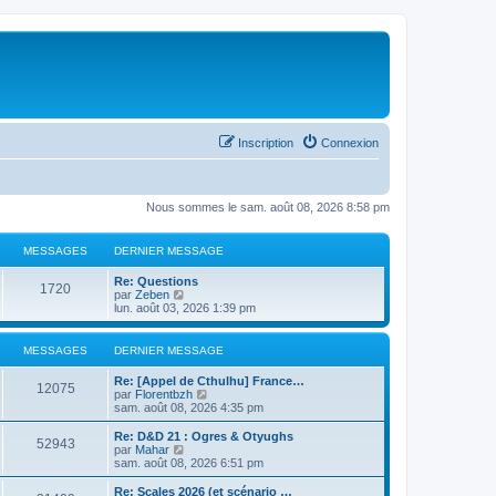
Inscription
Connexion
Nous sommes le sam. août 08, 2026 8:58 pm
MESSAGES
DERNIER MESSAGE
Re: Questions
1720
C
par
Zeben
o
lun. août 03, 2026 1:39 pm
n
s
u
MESSAGES
DERNIER MESSAGE
l
t
Re: [Appel de Cthulhu] France…
e
12075
C
par
Florentbzh
r
o
sam. août 08, 2026 4:35 pm
l
n
e
s
Re: D&D 21 : Ogres & Otyughs
d
52943
u
C
par
Mahar
e
l
o
sam. août 08, 2026 6:51 pm
r
t
n
n
e
s
Re: Scales 2026 (et scénario …
i