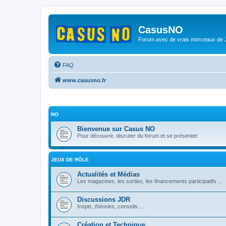
CasusNO
Forum avec de vrais morceaux de
FAQ
www.casusno.fr
NO
Bienvenue sur Casus NO
Pour découvrir, discuter du forum et se présenter.
JEUX DE RÔLE
Actualités et Médias
Les magazines, les sorties, les financements participatifs ...
Discussions JDR
Inspis, théories, conseils ...
Création et Technique