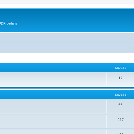
 JDR dedans.
SUJETS
17
SUJETS
66
217