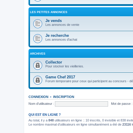
LES PETITES ANNONCES
Je vends
Les annonces de vente
Je recherche
Les annonces d'achat
ARCHIVES
Collector
Pour stocker les vieilleries.
Game Chef 2017
Forum temporaire pour ceux qui participent au concours - déb
CONNEXION
•
INSCRIPTION
Nom d’utilisateur :
Mot de passe :
QUI EST EN LIGNE ?
Au total, il y a
848
utilisateurs en ligne :: 10 inscrits, 0 invisible et 838 in
Le nombre maximal d’utilisateurs en ligne simultanément a été de
23116
l