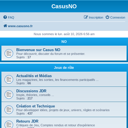
CasusNO
FAQ
Inscription
Connexion
www.casusno.fr
Nous sommes le lun. août 10, 2026 6:56 am
NO
Bienvenue sur Casus NO
Pour découvrir, discuter du forum et se présenter.
Sujets :
17
Jeux de rôle
Actualités et Médias
Les magazines, les sorties, les financements participatifs ...
Sujets :
66
Discussions JDR
Inspis, théories, conseils ...
Sujets :
217
Création et Technique
Pour développer idées, projets de jeux, univers, règles et scénarios
Sujets :
437
Retours JDR
Critiques de Jeu, Comptes rendus et retour d'expérience