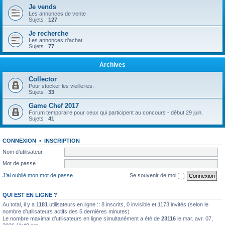
Je vends
Les annonces de vente
Sujets :
127
Je recherche
Les annonces d'achat
Sujets :
77
Archives
Collector
Pour stocker les vieilleries.
Sujets :
33
Game Chef 2017
Forum temporaire pour ceux qui participent au concours - début 29 juin.
Sujets :
41
CONNEXION
•
INSCRIPTION
Nom d’utilisateur :
Mot de passe :
J’ai oublié mon mot de passe
Se souvenir de moi
QUI EST EN LIGNE ?
Au total, il y a
1181
utilisateurs en ligne :: 8 inscrits, 0 invisible et 1173 invités (selon le
nombre d’utilisateurs actifs des 5 dernières minutes)
Le nombre maximal d’utilisateurs en ligne simultanément a été de
23116
le mar. avr. 07,