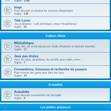
Sujets :
1386
Inspi
Pour discuter et stocker les sources d'inspiration
Sujets :
135
Télé Loisir
Jeu à distance : outil, technique, retour d'expérience
Sujets :
61
Culture rôliste
Médiathèque
Ciné, télé, zik et bla bla persos (trolls, floodeurs et baskets interdits)
Sujets :
17
Jeux pas droles
Jeux de carte, de plateau, de société, jeux-vidéo, mmo ...
Sujets :
7
Conventions, binouzes et recherche de joueurs
Pour trouver des gens pour faire des jeux
Sujets :
34
Actualités
Actualités
Pour discuter sereinement de l'actualité
Sujets :
8
Les petites annonces