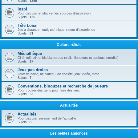
Sujets :
1386
Inspi
Pour discuter et stocker les sources d'inspiration
Sujets :
135
Télé Loisir
Jeu à distance : outil, technique, retour d'expérience
Sujets :
61
Culture rôliste
Médiathèque
Ciné, télé, zik et bla bla persos (trolls, floodeurs et baskets interdits)
Sujets :
17
Jeux pas droles
Jeux de carte, de plateau, de société, jeux-vidéo, mmo ...
Sujets :
7
Conventions, binouzes et recherche de joueurs
Pour trouver des gens pour faire des jeux
Sujets :
33
Actualités
Actualités
Pour discuter sereinement de l'actualité
Sujets :
8
Les petites annonces