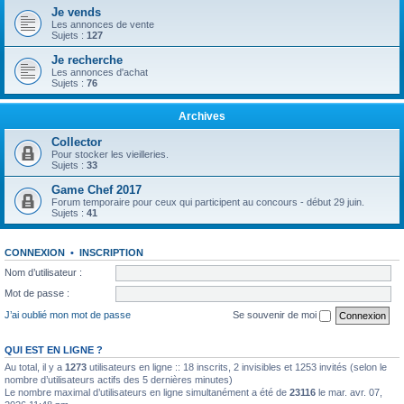
Je vends
Les annonces de vente
Sujets :
127
Je recherche
Les annonces d'achat
Sujets :
76
Archives
Collector
Pour stocker les vieilleries.
Sujets :
33
Game Chef 2017
Forum temporaire pour ceux qui participent au concours - début 29 juin.
Sujets :
41
CONNEXION
•
INSCRIPTION
Nom d’utilisateur :
Mot de passe :
J’ai oublié mon mot de passe
Se souvenir de moi
QUI EST EN LIGNE ?
Au total, il y a
1273
utilisateurs en ligne :: 18 inscrits, 2 invisibles et 1253 invités (selon le
nombre d’utilisateurs actifs des 5 dernières minutes)
Le nombre maximal d’utilisateurs en ligne simultanément a été de
23116
le mar. avr. 07,