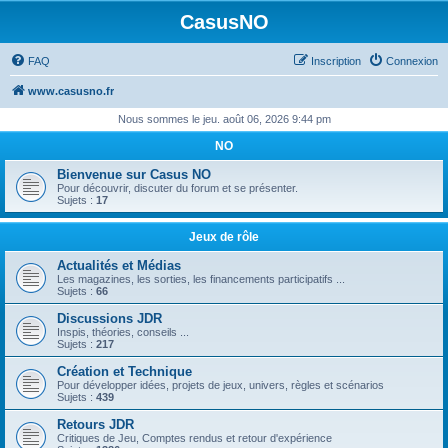
CasusNO
FAQ
Inscription
Connexion
www.casusno.fr
Nous sommes le jeu. août 06, 2026 9:44 pm
NO
Bienvenue sur Casus NO
Pour découvrir, discuter du forum et se présenter.
Sujets :
17
Jeux de rôle
Actualités et Médias
Les magazines, les sorties, les financements participatifs ...
Sujets :
66
Discussions JDR
Inspis, théories, conseils ...
Sujets :
217
Création et Technique
Pour développer idées, projets de jeux, univers, règles et scénarios
Sujets :
439
Retours JDR
Critiques de Jeu, Comptes rendus et retour d'expérience