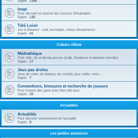
Sujets :
1386
Inspi
Pour discuter et stocker les sources d'inspiration
Sujets :
135
Télé Loisir
Jeu à distance : outil, technique, retour d'expérience
Sujets :
61
Culture rôliste
Médiathèque
Ciné, télé, zik et bla bla persos (trolls, floodeurs et baskets interdits)
Sujets :
17
Jeux pas droles
Jeux de carte, de plateau, de société, jeux-vidéo, mmo ...
Sujets :
7
Conventions, binouzes et recherche de joueurs
Pour trouver des gens pour faire des jeux
Sujets :
33
Actualités
Actualités
Pour discuter sereinement de l'actualité
Sujets :
8
Les petites annonces