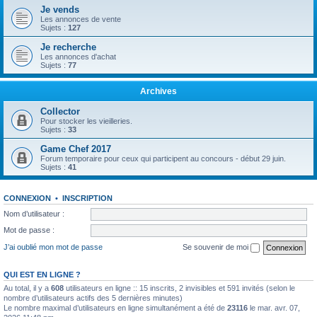
Je vends
Les annonces de vente
Sujets :
127
Je recherche
Les annonces d'achat
Sujets :
77
Archives
Collector
Pour stocker les vieilleries.
Sujets :
33
Game Chef 2017
Forum temporaire pour ceux qui participent au concours - début 29 juin.
Sujets :
41
CONNEXION
•
INSCRIPTION
Nom d’utilisateur :
Mot de passe :
J’ai oublié mon mot de passe
Se souvenir de moi
QUI EST EN LIGNE ?
Au total, il y a
608
utilisateurs en ligne :: 15 inscrits, 2 invisibles et 591 invités (selon le
nombre d’utilisateurs actifs des 5 dernières minutes)
Le nombre maximal d’utilisateurs en ligne simultanément a été de
23116
le mar. avr. 07,