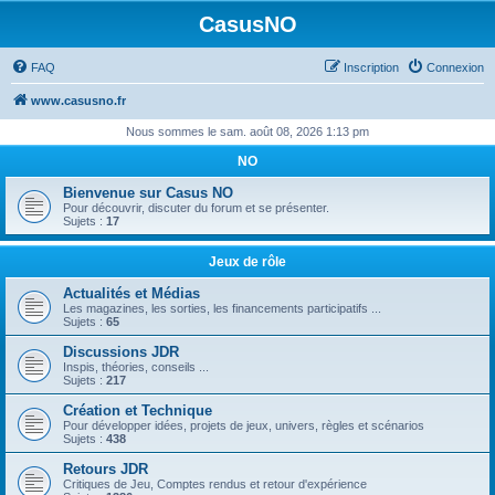
CasusNO
FAQ
Inscription
Connexion
www.casusno.fr
Nous sommes le sam. août 08, 2026 1:13 pm
NO
Bienvenue sur Casus NO
Pour découvrir, discuter du forum et se présenter.
Sujets :
17
Jeux de rôle
Actualités et Médias
Les magazines, les sorties, les financements participatifs ...
Sujets :
65
Discussions JDR
Inspis, théories, conseils ...
Sujets :
217
Création et Technique
Pour développer idées, projets de jeux, univers, règles et scénarios
Sujets :
438
Retours JDR
Critiques de Jeu, Comptes rendus et retour d'expérience