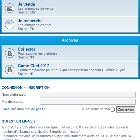
Je vends
Les annonces de vente
Sujets :
127
Je recherche
Les annonces d'achat
Sujets :
76
Archives
Collector
Pour stocker les vieilleries.
Sujets :
33
Game Chef 2017
Forum temporaire pour ceux qui participent au concours - début 29 juin.
Sujets :
41
CONNEXION
•
INSCRIPTION
Nom d’utilisateur :
Mot de passe :
J’ai oublié mon mot de passe
Se souvenir de moi
QUI EST EN LIGNE ?
Au total, il y a
835
utilisateurs en ligne :: 14 inscrits, 0 invisible et 821 invités (selon le
nombre d’utilisateurs actifs des 5 dernières minutes)
Le nombre maximal d’utilisateurs en ligne simultanément a été de
23116
le mar. avr. 07,