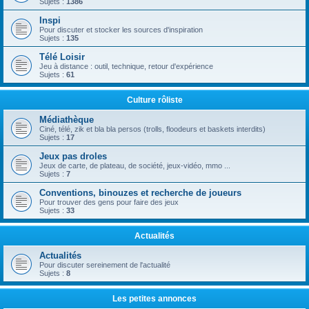
Sujets :
1386
Inspi
Pour discuter et stocker les sources d'inspiration
Sujets :
135
Télé Loisir
Jeu à distance : outil, technique, retour d'expérience
Sujets :
61
Culture rôliste
Médiathèque
Ciné, télé, zik et bla bla persos (trolls, floodeurs et baskets interdits)
Sujets :
17
Jeux pas droles
Jeux de carte, de plateau, de société, jeux-vidéo, mmo ...
Sujets :
7
Conventions, binouzes et recherche de joueurs
Pour trouver des gens pour faire des jeux
Sujets :
33
Actualités
Actualités
Pour discuter sereinement de l'actualité
Sujets :
8
Les petites annonces