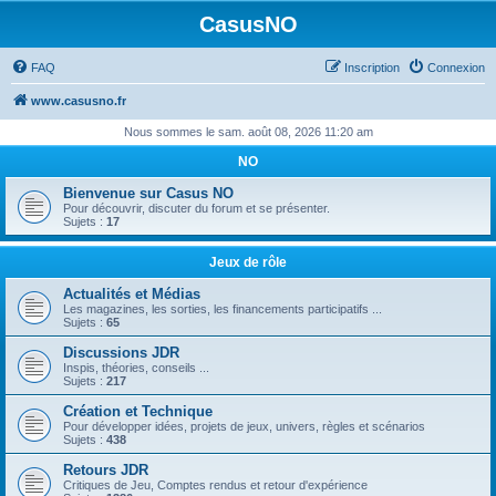
CasusNO
FAQ
Inscription
Connexion
www.casusno.fr
Nous sommes le sam. août 08, 2026 11:20 am
NO
Bienvenue sur Casus NO
Pour découvrir, discuter du forum et se présenter.
Sujets :
17
Jeux de rôle
Actualités et Médias
Les magazines, les sorties, les financements participatifs ...
Sujets :
65
Discussions JDR
Inspis, théories, conseils ...
Sujets :
217
Création et Technique
Pour développer idées, projets de jeux, univers, règles et scénarios
Sujets :
438
Retours JDR
Critiques de Jeu, Comptes rendus et retour d'expérience