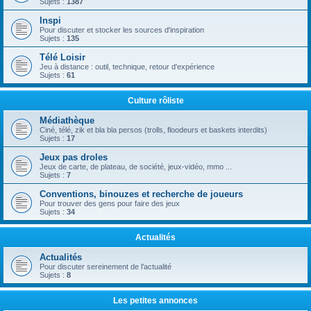
Sujets :
1387
Inspi
Pour discuter et stocker les sources d'inspiration
Sujets :
135
Télé Loisir
Jeu à distance : outil, technique, retour d'expérience
Sujets :
61
Culture rôliste
Médiathèque
Ciné, télé, zik et bla bla persos (trolls, floodeurs et baskets interdits)
Sujets :
17
Jeux pas droles
Jeux de carte, de plateau, de société, jeux-vidéo, mmo ...
Sujets :
7
Conventions, binouzes et recherche de joueurs
Pour trouver des gens pour faire des jeux
Sujets :
34
Actualités
Actualités
Pour discuter sereinement de l'actualité
Sujets :
8
Les petites annonces