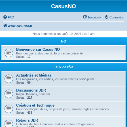
CasusNO
FAQ
Inscription
Connexion
www.casusno.fr
Nous sommes le lun. août 10, 2026 11:12 am
NO
Bienvenue sur Casus NO
Pour découvrir, discuter du forum et se présenter.
Sujets :
17
Jeux de rôle
Actualités et Médias
Les magazines, les sorties, les financements participatifs ...
Sujets :
66
Discussions JDR
Inspis, théories, conseils ...
Sujets :
217
Création et Technique
Pour développer idées, projets de jeux, univers, règles et scénarios
Sujets :
438
Retours JDR
Critiques de Jeu, Comptes rendus et retour d'expérience