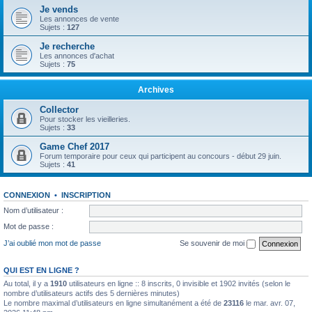
Je vends
Les annonces de vente
Sujets :
127
Je recherche
Les annonces d'achat
Sujets :
75
Archives
Collector
Pour stocker les vieilleries.
Sujets :
33
Game Chef 2017
Forum temporaire pour ceux qui participent au concours - début 29 juin.
Sujets :
41
CONNEXION
•
INSCRIPTION
Nom d’utilisateur :
Mot de passe :
J’ai oublié mon mot de passe
Se souvenir de moi
QUI EST EN LIGNE ?
Au total, il y a
1910
utilisateurs en ligne :: 8 inscrits, 0 invisible et 1902 invités (selon le
nombre d’utilisateurs actifs des 5 dernières minutes)
Le nombre maximal d’utilisateurs en ligne simultanément a été de
23116
le mar. avr. 07,