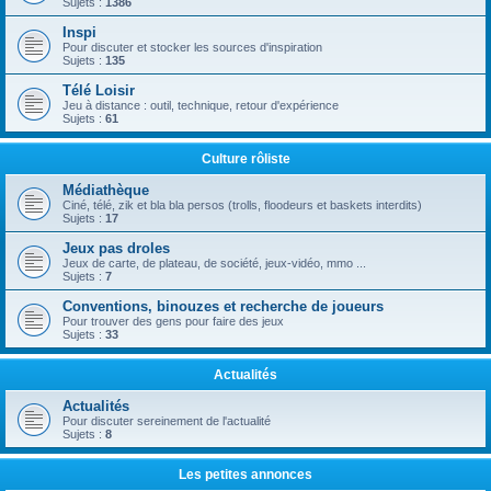
Sujets :
1386
Inspi
Pour discuter et stocker les sources d'inspiration
Sujets :
135
Télé Loisir
Jeu à distance : outil, technique, retour d'expérience
Sujets :
61
Culture rôliste
Médiathèque
Ciné, télé, zik et bla bla persos (trolls, floodeurs et baskets interdits)
Sujets :
17
Jeux pas droles
Jeux de carte, de plateau, de société, jeux-vidéo, mmo ...
Sujets :
7
Conventions, binouzes et recherche de joueurs
Pour trouver des gens pour faire des jeux
Sujets :
33
Actualités
Actualités
Pour discuter sereinement de l'actualité
Sujets :
8
Les petites annonces