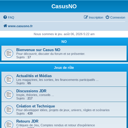
CasusNO
FAQ
Inscription
Connexion
www.casusno.fr
Nous sommes le jeu. août 06, 2026 5:22 am
NO
Bienvenue sur Casus NO
Pour découvrir, discuter du forum et se présenter.
Sujets :
17
Jeux de rôle
Actualités et Médias
Les magazines, les sorties, les financements participatifs ...
Sujets :
65
Discussions JDR
Inspis, théories, conseils ...
Sujets :
217
Création et Technique
Pour développer idées, projets de jeux, univers, règles et scénarios
Sujets :
439
Retours JDR
Critiques de Jeu, Comptes rendus et retour d'expérience