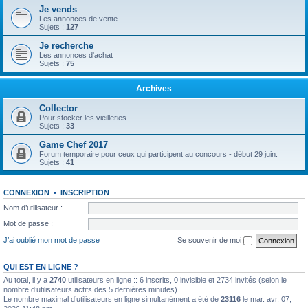
Je vends
Les annonces de vente
Sujets :
127
Je recherche
Les annonces d'achat
Sujets :
75
Archives
Collector
Pour stocker les vieilleries.
Sujets :
33
Game Chef 2017
Forum temporaire pour ceux qui participent au concours - début 29 juin.
Sujets :
41
CONNEXION
•
INSCRIPTION
Nom d’utilisateur :
Mot de passe :
J’ai oublié mon mot de passe
Se souvenir de moi
QUI EST EN LIGNE ?
Au total, il y a
2740
utilisateurs en ligne :: 6 inscrits, 0 invisible et 2734 invités (selon le
nombre d’utilisateurs actifs des 5 dernières minutes)
Le nombre maximal d’utilisateurs en ligne simultanément a été de
23116
le mar. avr. 07,