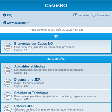
CasusNO
FAQ
Inscription
Connexion
www.casusno.fr
Nous sommes le jeu. août 06, 2026 4:54 am
NO
Bienvenue sur Casus NO
Pour découvrir, discuter du forum et se présenter.
Sujets :
17
Jeux de rôle
Actualités et Médias
Les magazines, les sorties, les financements participatifs ...
Sujets :
65
Discussions JDR
Inspis, théories, conseils ...
Sujets :
217
Création et Technique
Pour développer idées, projets de jeux, univers, règles et scénarios
Sujets :
439
Retours JDR
Critiques de Jeu, Comptes rendus et retour d'expérience