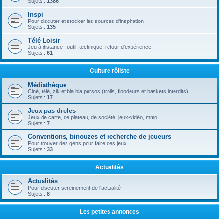
Sujets :
1386
Inspi
Pour discuter et stocker les sources d'inspiration
Sujets :
135
Télé Loisir
Jeu à distance : outil, technique, retour d'expérience
Sujets :
61
Culture rôliste
Médiathèque
Ciné, télé, zik et bla bla persos (trolls, floodeurs et baskets interdits)
Sujets :
17
Jeux pas droles
Jeux de carte, de plateau, de société, jeux-vidéo, mmo ...
Sujets :
7
Conventions, binouzes et recherche de joueurs
Pour trouver des gens pour faire des jeux
Sujets :
33
Actualités
Actualités
Pour discuter sereinement de l'actualité
Sujets :
8
Les petites annonces