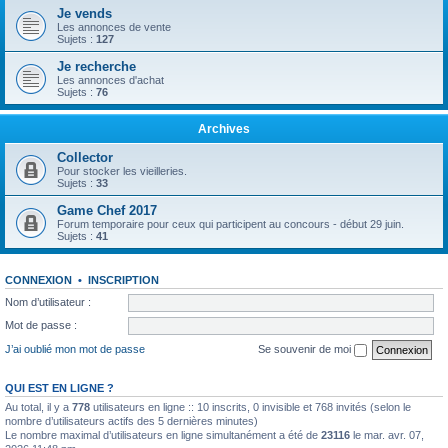
Je vends
Les annonces de vente
Sujets :
127
Je recherche
Les annonces d'achat
Sujets :
76
Archives
Collector
Pour stocker les vieilleries.
Sujets :
33
Game Chef 2017
Forum temporaire pour ceux qui participent au concours - début 29 juin.
Sujets :
41
CONNEXION
•
INSCRIPTION
Nom d’utilisateur :
Mot de passe :
J’ai oublié mon mot de passe
Se souvenir de moi
QUI EST EN LIGNE ?
Au total, il y a
778
utilisateurs en ligne :: 10 inscrits, 0 invisible et 768 invités (selon le
nombre d’utilisateurs actifs des 5 dernières minutes)
Le nombre maximal d’utilisateurs en ligne simultanément a été de
23116
le mar. avr. 07,