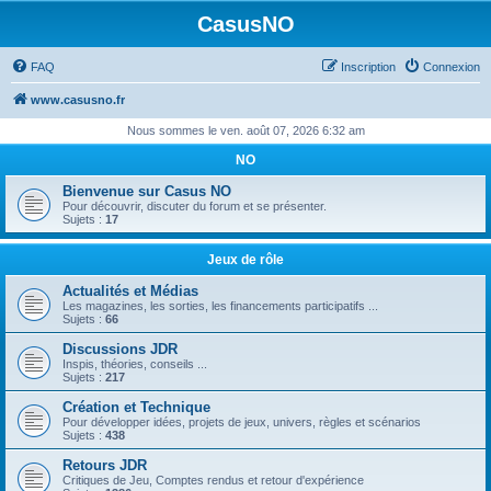
CasusNO
FAQ
Inscription
Connexion
www.casusno.fr
Nous sommes le ven. août 07, 2026 6:32 am
NO
Bienvenue sur Casus NO
Pour découvrir, discuter du forum et se présenter.
Sujets :
17
Jeux de rôle
Actualités et Médias
Les magazines, les sorties, les financements participatifs ...
Sujets :
66
Discussions JDR
Inspis, théories, conseils ...
Sujets :
217
Création et Technique
Pour développer idées, projets de jeux, univers, règles et scénarios
Sujets :
438
Retours JDR
Critiques de Jeu, Comptes rendus et retour d'expérience