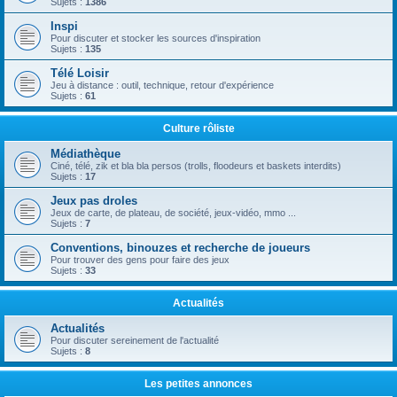
Sujets :
1386
Inspi
Pour discuter et stocker les sources d'inspiration
Sujets :
135
Télé Loisir
Jeu à distance : outil, technique, retour d'expérience
Sujets :
61
Culture rôliste
Médiathèque
Ciné, télé, zik et bla bla persos (trolls, floodeurs et baskets interdits)
Sujets :
17
Jeux pas droles
Jeux de carte, de plateau, de société, jeux-vidéo, mmo ...
Sujets :
7
Conventions, binouzes et recherche de joueurs
Pour trouver des gens pour faire des jeux
Sujets :
33
Actualités
Actualités
Pour discuter sereinement de l'actualité
Sujets :
8
Les petites annonces