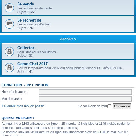
Je vends
Les annonces de vente
Sujets :
127
Je recherche
Les annonces d'achat
Sujets :
76
Archives
Collector
Pour stocker les vieilleries.
Sujets :
33
Game Chef 2017
Forum temporaire pour ceux qui participent au concours - début 29 juin.
Sujets :
41
CONNEXION
•
INSCRIPTION
Nom d’utilisateur :
Mot de passe :
J’ai oublié mon mot de passe
Se souvenir de moi
QUI EST EN LIGNE ?
Au total, il y a
1163
utilisateurs en ligne :: 15 inscrits, 2 invisibles et 1146 invités (selon le
nombre d’utilisateurs actifs des 5 dernières minutes)
Le nombre maximal d’utilisateurs en ligne simultanément a été de
23116
le mar. avr. 07,