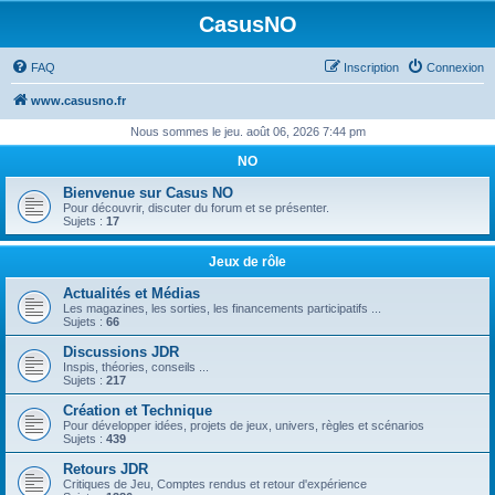
CasusNO
FAQ
Inscription
Connexion
www.casusno.fr
Nous sommes le jeu. août 06, 2026 7:44 pm
NO
Bienvenue sur Casus NO
Pour découvrir, discuter du forum et se présenter.
Sujets :
17
Jeux de rôle
Actualités et Médias
Les magazines, les sorties, les financements participatifs ...
Sujets :
66
Discussions JDR
Inspis, théories, conseils ...
Sujets :
217
Création et Technique
Pour développer idées, projets de jeux, univers, règles et scénarios
Sujets :
439
Retours JDR
Critiques de Jeu, Comptes rendus et retour d'expérience