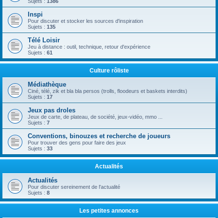
Sujets :
1386
Inspi
Pour discuter et stocker les sources d'inspiration
Sujets :
135
Télé Loisir
Jeu à distance : outil, technique, retour d'expérience
Sujets :
61
Culture rôliste
Médiathèque
Ciné, télé, zik et bla bla persos (trolls, floodeurs et baskets interdits)
Sujets :
17
Jeux pas droles
Jeux de carte, de plateau, de société, jeux-vidéo, mmo ...
Sujets :
7
Conventions, binouzes et recherche de joueurs
Pour trouver des gens pour faire des jeux
Sujets :
33
Actualités
Actualités
Pour discuter sereinement de l'actualité
Sujets :
8
Les petites annonces