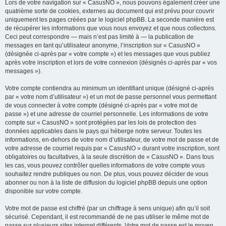
Lors de votre navigation sur « CasusNO », nous pouvons également créer une
quatrième sorte de cookies, externes au document qui est prévu pour couvrir
uniquement les pages créées par le logiciel phpBB. La seconde manière est
de récupérer les informations que vous nous envoyez et que nous collectons.
Ceci peut correspondre — mais n’est pas limité à — la publication de
messages en tant qu’utilisateur anonyme, l’inscription sur « CasusNO »
(désignée ci-après par « votre compte ») et les messages que vous publiez
après votre inscription et lors de votre connexion (désignés ci-après par « vos
messages »).
Votre compte contiendra au minimum un identifiant unique (désigné ci-après
par « votre nom d’utilisateur ») et un mot de passe personnel vous permettant
de vous connecter à votre compte (désigné ci-après par « votre mot de
passe ») et une adresse de courriel personnelle. Les informations de votre
compte sur « CasusNO » sont protégées par les lois de protection des
données applicables dans le pays qui héberge notre serveur. Toutes les
informations, en-dehors de votre nom d’utilisateur, de votre mot de passe et de
votre adresse de courriel requis par « CasusNO » durant votre inscription, sont
obligatoires ou facultatives, à la seule discrétion de « CasusNO ». Dans tous
les cas, vous pouvez contrôler quelles informations de votre compte vous
souhaitez rendre publiques ou non. De plus, vous pouvez décider de vous
abonner ou non à la liste de diffusion du logiciel phpBB depuis une option
disponible sur votre compte.
Votre mot de passe est chiffré (par un chiffrage à sens unique) afin qu’il soit
sécurisé. Cependant, il est recommandé de ne pas utiliser le même mot de
passe sur plusieurs sites internet différents. Votre mot de passe est le moyen