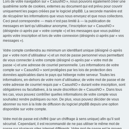
Lors de votre navigation sur « CasusNO », nous pouvons également créer une
quatrième sorte de cookies, externes au document qui est prévu pour couvrir
uniquement les pages créées par le logiciel phpBB. La seconde manière est
de récupérer les informations que vous nous envoyez et que nous collectons.
Ceci peut correspondre — mais n’est pas limité à — la publication de
messages en tant qu’utilisateur anonyme, l’inscription sur « CasusNO »
(désignée ci-après par « votre compte ») et les messages que vous publiez
après votre inscription et lors de votre connexion (désignés ci-après par « vos
messages »).
Votre compte contiendra au minimum un identifiant unique (désigné ci-après
par « votre nom d’utilisateur ») et un mot de passe personnel vous permettant
de vous connecter à votre compte (désigné ci-après par « votre mot de
passe ») et une adresse de courriel personnelle. Les informations de votre
compte sur « CasusNO » sont protégées par les lois de protection des
données applicables dans le pays qui héberge notre serveur. Toutes les
informations, en-dehors de votre nom d’utilisateur, de votre mot de passe et de
votre adresse de courriel requis par « CasusNO » durant votre inscription, sont
obligatoires ou facultatives, à la seule discrétion de « CasusNO ». Dans tous
les cas, vous pouvez contrôler quelles informations de votre compte vous
souhaitez rendre publiques ou non. De plus, vous pouvez décider de vous
abonner ou non à la liste de diffusion du logiciel phpBB depuis une option
disponible sur votre compte.
Votre mot de passe est chiffré (par un chiffrage à sens unique) afin qu’il soit
sécurisé. Cependant, il est recommandé de ne pas utiliser le même mot de
passe sur plusieurs sites internet différents. Votre mot de passe est le moyen