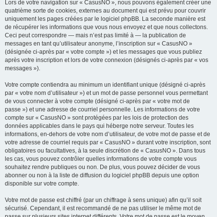
Lors de votre navigation sur « CasusNO », nous pouvons également créer une
quatrième sorte de cookies, externes au document qui est prévu pour couvrir
uniquement les pages créées par le logiciel phpBB. La seconde manière est
de récupérer les informations que vous nous envoyez et que nous collectons.
Ceci peut correspondre — mais n’est pas limité à — la publication de
messages en tant qu’utilisateur anonyme, l’inscription sur « CasusNO »
(désignée ci-après par « votre compte ») et les messages que vous publiez
après votre inscription et lors de votre connexion (désignés ci-après par « vos
messages »).
Votre compte contiendra au minimum un identifiant unique (désigné ci-après
par « votre nom d’utilisateur ») et un mot de passe personnel vous permettant
de vous connecter à votre compte (désigné ci-après par « votre mot de
passe ») et une adresse de courriel personnelle. Les informations de votre
compte sur « CasusNO » sont protégées par les lois de protection des
données applicables dans le pays qui héberge notre serveur. Toutes les
informations, en-dehors de votre nom d’utilisateur, de votre mot de passe et de
votre adresse de courriel requis par « CasusNO » durant votre inscription, sont
obligatoires ou facultatives, à la seule discrétion de « CasusNO ». Dans tous
les cas, vous pouvez contrôler quelles informations de votre compte vous
souhaitez rendre publiques ou non. De plus, vous pouvez décider de vous
abonner ou non à la liste de diffusion du logiciel phpBB depuis une option
disponible sur votre compte.
Votre mot de passe est chiffré (par un chiffrage à sens unique) afin qu’il soit
sécurisé. Cependant, il est recommandé de ne pas utiliser le même mot de
passe sur plusieurs sites internet différents. Votre mot de passe est le moyen