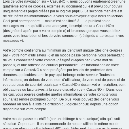
Lors de votre navigation sur « CasusNO », nous pouvons également créer une
quatrième sorte de cookies, externes au document qui est prévu pour couvrir
uniquement les pages créées par le logiciel phpBB. La seconde manière est
de récupérer les informations que vous nous envoyez et que nous collectons.
Ceci peut correspondre — mais n’est pas limité à — la publication de
messages en tant qu’utilisateur anonyme, l’inscription sur « CasusNO »
(désignée ci-après par « votre compte ») et les messages que vous publiez
après votre inscription et lors de votre connexion (désignés ci-après par « vos
messages »).
Votre compte contiendra au minimum un identifiant unique (désigné ci-après
par « votre nom d’utilisateur ») et un mot de passe personnel vous permettant
de vous connecter à votre compte (désigné ci-après par « votre mot de
passe ») et une adresse de courriel personnelle. Les informations de votre
compte sur « CasusNO » sont protégées par les lois de protection des
données applicables dans le pays qui héberge notre serveur. Toutes les
informations, en-dehors de votre nom d’utilisateur, de votre mot de passe et de
votre adresse de courriel requis par « CasusNO » durant votre inscription, sont
obligatoires ou facultatives, à la seule discrétion de « CasusNO ». Dans tous
les cas, vous pouvez contrôler quelles informations de votre compte vous
souhaitez rendre publiques ou non. De plus, vous pouvez décider de vous
abonner ou non à la liste de diffusion du logiciel phpBB depuis une option
disponible sur votre compte.
Votre mot de passe est chiffré (par un chiffrage à sens unique) afin qu’il soit
sécurisé. Cependant, il est recommandé de ne pas utiliser le même mot de
passe sur plusieurs sites internet différents. Votre mot de passe est le moyen