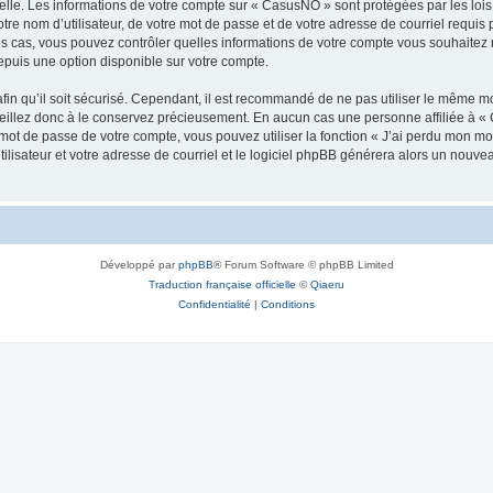
elle. Les informations de votre compte sur « CasusNO » sont protégées par les loi
tre nom d’utilisateur, de votre mot de passe et de votre adresse de courriel requis 
les cas, vous pouvez contrôler quelles informations de votre compte vous souhaite
epuis une option disponible sur votre compte.
afin qu’il soit sécurisé. Cependant, il est recommandé de ne pas utiliser le même mot
illez donc à le conservez précieusement. En aucun cas une personne affiliée à « 
ot de passe de votre compte, vous pouvez utiliser la fonction « J’ai perdu mon mot
ilisateur et votre adresse de courriel et le logiciel phpBB générera alors un nouv
Développé par
phpBB
® Forum Software © phpBB Limited
Traduction française officielle
©
Qiaeru
Confidentialité
|
Conditions