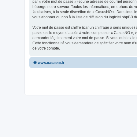
par « votre mot de passe ») et une adresse de courriel personn
héberge notre serveur. Toutes les informations, en-dehors de vo
facultatives, à la seule discrétion de « CasusNO ». Dans tous 
vous abonner ou non à la liste de diffusion du logiciel phpBB d
Votre mot de passe est chiffré (par un chiffrage à sens unique) 
passe est le moyen d’accès à votre compte sur « CasusNO », ve
demander légitimement votre mot de passe. Si vous oubliez le m
Cette fonctionnalité vous demandera de spécifier votre nom d’ut
de votre compte.
www.casusno.fr