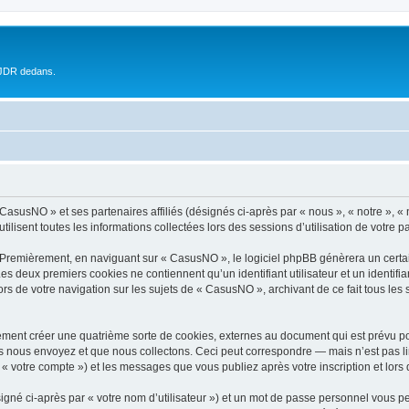
 JDR dedans.
 CasusNO » et ses partenaires affiliés (désignés ci-après par « nous », « notre », 
ilisent toutes les informations collectées lors des sessions d’utilisation de votre p
 Premièrement, en naviguant sur « CasusNO », le logiciel phpBB génèrera un certai
 Les deux premiers cookies ne contiennent qu’un identifiant utilisateur et un ident
ors de votre navigation sur les sujets de « CasusNO », archivant de ce fait tous les
ment créer une quatrième sorte de cookies, externes au document qui est prévu po
 nous envoyez et que nous collectons. Ceci peut correspondre — mais n’est pas lim
« votre compte ») et les messages que vous publiez après votre inscription et lors
igné ci-après par « votre nom d’utilisateur ») et un mot de passe personnel vous p