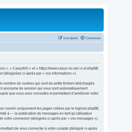
Inscription
Connexion
« nos », « CasusNO » et « https://www.casus-no.net ») et phpBB
art (désignées ci-après par « vos informations »).
n nombre de cookies qui sont de petits fichiers téléchargés
ifiant anonyme de session qui vous sont automatiquement
 sujets que vous avez consultés et permettant d’améliorer votre
ur couvrir uniquement les pages créées par le logiciel phpBB.
ité à — la publication de messages en tant qu’utilisateur
 de votre connexion (désignés ci-après par « vos messages »).
ermettant de vous connecter à votre compte (désigné ci-après