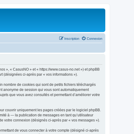
Inscription
Connexion
« nos », « CasusNO » et « https://www.casus-no.net ») et phpBB
art (désignées ci-après par « vos informations »).
n nombre de cookies qui sont de petits fichiers téléchargés
ifiant anonyme de session qui vous sont automatiquement
 sujets que vous avez consultés et permettant d’améliorer votre
ur couvrir uniquement les pages créées par le logiciel phpBB.
ité à — la publication de messages en tant qu’utilisateur
 de votre connexion (désignés ci-après par « vos messages »).
ermettant de vous connecter à votre compte (désigné ci-après