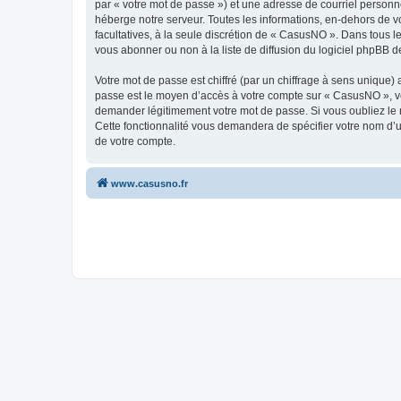
par « votre mot de passe ») et une adresse de courriel personn
héberge notre serveur. Toutes les informations, en-dehors de vo
facultatives, à la seule discrétion de « CasusNO ». Dans tous 
vous abonner ou non à la liste de diffusion du logiciel phpBB d
Votre mot de passe est chiffré (par un chiffrage à sens unique) 
passe est le moyen d’accès à votre compte sur « CasusNO », ve
demander légitimement votre mot de passe. Si vous oubliez le m
Cette fonctionnalité vous demandera de spécifier votre nom d’ut
de votre compte.
www.casusno.fr