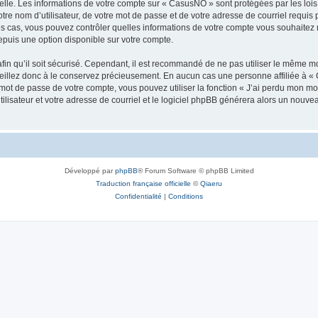
elle. Les informations de votre compte sur « CasusNO » sont protégées par les loi
tre nom d’utilisateur, de votre mot de passe et de votre adresse de courriel requis 
les cas, vous pouvez contrôler quelles informations de votre compte vous souhaite
epuis une option disponible sur votre compte.
afin qu’il soit sécurisé. Cependant, il est recommandé de ne pas utiliser le même mot
illez donc à le conservez précieusement. En aucun cas une personne affiliée à « 
ot de passe de votre compte, vous pouvez utiliser la fonction « J’ai perdu mon mot
ilisateur et votre adresse de courriel et le logiciel phpBB générera alors un nouv
Développé par
phpBB
® Forum Software © phpBB Limited
Traduction française officielle
©
Qiaeru
Confidentialité
|
Conditions