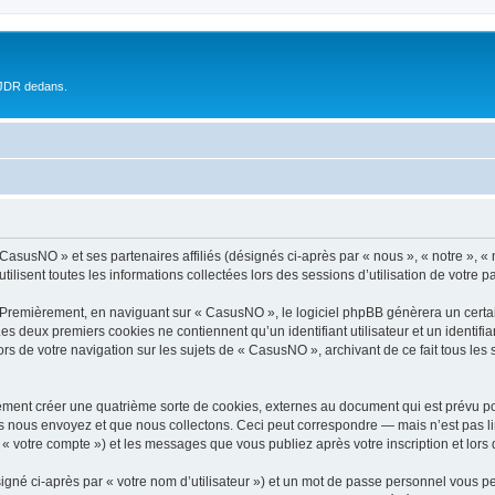
 JDR dedans.
 CasusNO » et ses partenaires affiliés (désignés ci-après par « nous », « notre », 
ilisent toutes les informations collectées lors des sessions d’utilisation de votre p
 Premièrement, en naviguant sur « CasusNO », le logiciel phpBB génèrera un certai
 Les deux premiers cookies ne contiennent qu’un identifiant utilisateur et un ident
ors de votre navigation sur les sujets de « CasusNO », archivant de ce fait tous les
ment créer une quatrième sorte de cookies, externes au document qui est prévu po
 nous envoyez et que nous collectons. Ceci peut correspondre — mais n’est pas lim
« votre compte ») et les messages que vous publiez après votre inscription et lors
igné ci-après par « votre nom d’utilisateur ») et un mot de passe personnel vous p