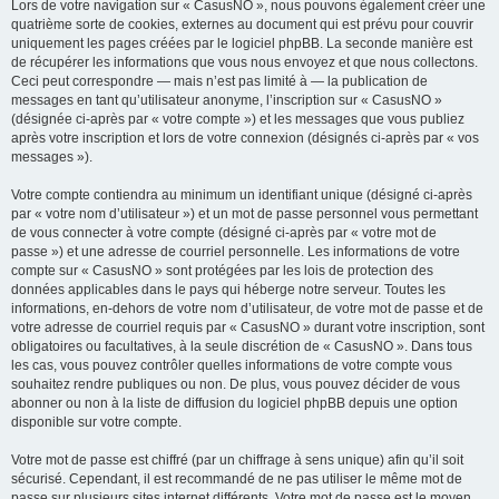
Lors de votre navigation sur « CasusNO », nous pouvons également créer une
quatrième sorte de cookies, externes au document qui est prévu pour couvrir
uniquement les pages créées par le logiciel phpBB. La seconde manière est
de récupérer les informations que vous nous envoyez et que nous collectons.
Ceci peut correspondre — mais n’est pas limité à — la publication de
messages en tant qu’utilisateur anonyme, l’inscription sur « CasusNO »
(désignée ci-après par « votre compte ») et les messages que vous publiez
après votre inscription et lors de votre connexion (désignés ci-après par « vos
messages »).
Votre compte contiendra au minimum un identifiant unique (désigné ci-après
par « votre nom d’utilisateur ») et un mot de passe personnel vous permettant
de vous connecter à votre compte (désigné ci-après par « votre mot de
passe ») et une adresse de courriel personnelle. Les informations de votre
compte sur « CasusNO » sont protégées par les lois de protection des
données applicables dans le pays qui héberge notre serveur. Toutes les
informations, en-dehors de votre nom d’utilisateur, de votre mot de passe et de
votre adresse de courriel requis par « CasusNO » durant votre inscription, sont
obligatoires ou facultatives, à la seule discrétion de « CasusNO ». Dans tous
les cas, vous pouvez contrôler quelles informations de votre compte vous
souhaitez rendre publiques ou non. De plus, vous pouvez décider de vous
abonner ou non à la liste de diffusion du logiciel phpBB depuis une option
disponible sur votre compte.
Votre mot de passe est chiffré (par un chiffrage à sens unique) afin qu’il soit
sécurisé. Cependant, il est recommandé de ne pas utiliser le même mot de
passe sur plusieurs sites internet différents. Votre mot de passe est le moyen