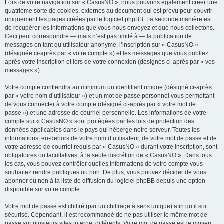
Lors de votre navigation sur « CasusNO », nous pouvons également créer une
quatrième sorte de cookies, externes au document qui est prévu pour couvrir
uniquement les pages créées par le logiciel phpBB. La seconde manière est
de récupérer les informations que vous nous envoyez et que nous collectons.
Ceci peut correspondre — mais n’est pas limité à — la publication de
messages en tant qu’utilisateur anonyme, l’inscription sur « CasusNO »
(désignée ci-après par « votre compte ») et les messages que vous publiez
après votre inscription et lors de votre connexion (désignés ci-après par « vos
messages »).
Votre compte contiendra au minimum un identifiant unique (désigné ci-après
par « votre nom d’utilisateur ») et un mot de passe personnel vous permettant
de vous connecter à votre compte (désigné ci-après par « votre mot de
passe ») et une adresse de courriel personnelle. Les informations de votre
compte sur « CasusNO » sont protégées par les lois de protection des
données applicables dans le pays qui héberge notre serveur. Toutes les
informations, en-dehors de votre nom d’utilisateur, de votre mot de passe et de
votre adresse de courriel requis par « CasusNO » durant votre inscription, sont
obligatoires ou facultatives, à la seule discrétion de « CasusNO ». Dans tous
les cas, vous pouvez contrôler quelles informations de votre compte vous
souhaitez rendre publiques ou non. De plus, vous pouvez décider de vous
abonner ou non à la liste de diffusion du logiciel phpBB depuis une option
disponible sur votre compte.
Votre mot de passe est chiffré (par un chiffrage à sens unique) afin qu’il soit
sécurisé. Cependant, il est recommandé de ne pas utiliser le même mot de
passe sur plusieurs sites internet différents. Votre mot de passe est le moyen