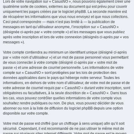
Lors de votre navigation sur « CasusNO », nous pouvons également créer une
quatrième sorte de cookies, externes au document qui est prévu pour couvrir
uniquement les pages créées par le logiciel phpBB. La seconde manière est
de récupérer les informations que vous nous envoyez et que nous collectons.
Ceci peut correspondre — mais n’est pas limité à — la publication de
messages en tant qu’utilisateur anonyme, l’inscription sur « CasusNO »
(désignée ci-après par « votre compte ») et les messages que vous publiez
après votre inscription et lors de votre connexion (désignés ci-après par « vos
messages »).
Votre compte contiendra au minimum un identifiant unique (désigné ci-après
par « votre nom d’utilisateur ») et un mot de passe personnel vous permettant
de vous connecter à votre compte (désigné ci-après par « votre mot de
passe ») et une adresse de courriel personnelle. Les informations de votre
compte sur « CasusNO » sont protégées par les lois de protection des
données applicables dans le pays qui héberge notre serveur. Toutes les
informations, en-dehors de votre nom d’utilisateur, de votre mot de passe et de
votre adresse de courriel requis par « CasusNO » durant votre inscription, sont
obligatoires ou facultatives, à la seule discrétion de « CasusNO ». Dans tous
les cas, vous pouvez contrôler quelles informations de votre compte vous
souhaitez rendre publiques ou non. De plus, vous pouvez décider de vous
abonner ou non à la liste de diffusion du logiciel phpBB depuis une option
disponible sur votre compte.
Votre mot de passe est chiffré (par un chiffrage à sens unique) afin qu’il soit
sécurisé. Cependant, il est recommandé de ne pas utiliser le même mot de
passe sur plusieurs sites internet différents. Votre mot de passe est le moyen