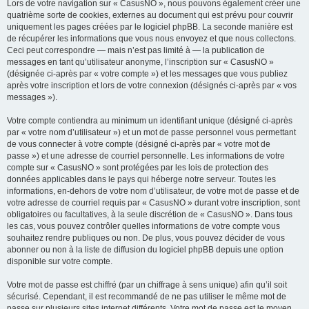
Lors de votre navigation sur « CasusNO », nous pouvons également créer une
quatrième sorte de cookies, externes au document qui est prévu pour couvrir
uniquement les pages créées par le logiciel phpBB. La seconde manière est
de récupérer les informations que vous nous envoyez et que nous collectons.
Ceci peut correspondre — mais n’est pas limité à — la publication de
messages en tant qu’utilisateur anonyme, l’inscription sur « CasusNO »
(désignée ci-après par « votre compte ») et les messages que vous publiez
après votre inscription et lors de votre connexion (désignés ci-après par « vos
messages »).
Votre compte contiendra au minimum un identifiant unique (désigné ci-après
par « votre nom d’utilisateur ») et un mot de passe personnel vous permettant
de vous connecter à votre compte (désigné ci-après par « votre mot de
passe ») et une adresse de courriel personnelle. Les informations de votre
compte sur « CasusNO » sont protégées par les lois de protection des
données applicables dans le pays qui héberge notre serveur. Toutes les
informations, en-dehors de votre nom d’utilisateur, de votre mot de passe et de
votre adresse de courriel requis par « CasusNO » durant votre inscription, sont
obligatoires ou facultatives, à la seule discrétion de « CasusNO ». Dans tous
les cas, vous pouvez contrôler quelles informations de votre compte vous
souhaitez rendre publiques ou non. De plus, vous pouvez décider de vous
abonner ou non à la liste de diffusion du logiciel phpBB depuis une option
disponible sur votre compte.
Votre mot de passe est chiffré (par un chiffrage à sens unique) afin qu’il soit
sécurisé. Cependant, il est recommandé de ne pas utiliser le même mot de
passe sur plusieurs sites internet différents. Votre mot de passe est le moyen