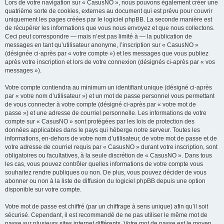
Lors de votre navigation sur « CasusNO », nous pouvons également créer une
quatrième sorte de cookies, externes au document qui est prévu pour couvrir
uniquement les pages créées par le logiciel phpBB. La seconde manière est
de récupérer les informations que vous nous envoyez et que nous collectons.
Ceci peut correspondre — mais n’est pas limité à — la publication de
messages en tant qu’utilisateur anonyme, l’inscription sur « CasusNO »
(désignée ci-après par « votre compte ») et les messages que vous publiez
après votre inscription et lors de votre connexion (désignés ci-après par « vos
messages »).
Votre compte contiendra au minimum un identifiant unique (désigné ci-après
par « votre nom d’utilisateur ») et un mot de passe personnel vous permettant
de vous connecter à votre compte (désigné ci-après par « votre mot de
passe ») et une adresse de courriel personnelle. Les informations de votre
compte sur « CasusNO » sont protégées par les lois de protection des
données applicables dans le pays qui héberge notre serveur. Toutes les
informations, en-dehors de votre nom d’utilisateur, de votre mot de passe et de
votre adresse de courriel requis par « CasusNO » durant votre inscription, sont
obligatoires ou facultatives, à la seule discrétion de « CasusNO ». Dans tous
les cas, vous pouvez contrôler quelles informations de votre compte vous
souhaitez rendre publiques ou non. De plus, vous pouvez décider de vous
abonner ou non à la liste de diffusion du logiciel phpBB depuis une option
disponible sur votre compte.
Votre mot de passe est chiffré (par un chiffrage à sens unique) afin qu’il soit
sécurisé. Cependant, il est recommandé de ne pas utiliser le même mot de
passe sur plusieurs sites internet différents. Votre mot de passe est le moyen