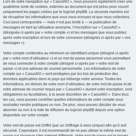
Lors de votre navigation sur « CasusNO », nous pouvons également créer une
quatrième sorte de cookies, externes au document qui est prévu pour couvrir
uniquement les pages créées par le logiciel phpBB. La seconde manière est
de récupérer les informations que vous nous envoyez et que nous collectons.
Ceci peut correspondre — mais n’est pas limité à — la publication de
messages en tant qu’utilisateur anonyme, l’inscription sur « CasusNO »
(désignée ci-après par « votre compte ») et les messages que vous publiez
après votre inscription et lors de votre connexion (désignés ci-après par « vos
messages »).
Votre compte contiendra au minimum un identifiant unique (désigné ci-après
par « votre nom d’utilisateur ») et un mot de passe personnel vous permettant
de vous connecter à votre compte (désigné ci-après par « votre mot de
passe ») et une adresse de courriel personnelle. Les informations de votre
compte sur « CasusNO » sont protégées par les lois de protection des
données applicables dans le pays qui héberge notre serveur. Toutes les
informations, en-dehors de votre nom d’utilisateur, de votre mot de passe et de
votre adresse de courriel requis par « CasusNO » durant votre inscription, sont
obligatoires ou facultatives, à la seule discrétion de « CasusNO ». Dans tous
les cas, vous pouvez contrôler quelles informations de votre compte vous
souhaitez rendre publiques ou non. De plus, vous pouvez décider de vous
abonner ou non à la liste de diffusion du logiciel phpBB depuis une option
disponible sur votre compte.
Votre mot de passe est chiffré (par un chiffrage à sens unique) afin qu’il soit
sécurisé. Cependant, il est recommandé de ne pas utiliser le même mot de
passe sur plusieurs sites internet différents. Votre mot de passe est le moyen