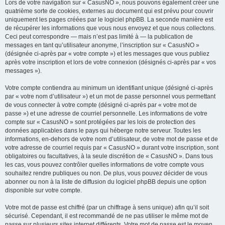
Lors de votre navigation sur « CasusNO », nous pouvons également créer une
quatrième sorte de cookies, externes au document qui est prévu pour couvrir
uniquement les pages créées par le logiciel phpBB. La seconde manière est
de récupérer les informations que vous nous envoyez et que nous collectons.
Ceci peut correspondre — mais n’est pas limité à — la publication de
messages en tant qu’utilisateur anonyme, l’inscription sur « CasusNO »
(désignée ci-après par « votre compte ») et les messages que vous publiez
après votre inscription et lors de votre connexion (désignés ci-après par « vos
messages »).
Votre compte contiendra au minimum un identifiant unique (désigné ci-après
par « votre nom d’utilisateur ») et un mot de passe personnel vous permettant
de vous connecter à votre compte (désigné ci-après par « votre mot de
passe ») et une adresse de courriel personnelle. Les informations de votre
compte sur « CasusNO » sont protégées par les lois de protection des
données applicables dans le pays qui héberge notre serveur. Toutes les
informations, en-dehors de votre nom d’utilisateur, de votre mot de passe et de
votre adresse de courriel requis par « CasusNO » durant votre inscription, sont
obligatoires ou facultatives, à la seule discrétion de « CasusNO ». Dans tous
les cas, vous pouvez contrôler quelles informations de votre compte vous
souhaitez rendre publiques ou non. De plus, vous pouvez décider de vous
abonner ou non à la liste de diffusion du logiciel phpBB depuis une option
disponible sur votre compte.
Votre mot de passe est chiffré (par un chiffrage à sens unique) afin qu’il soit
sécurisé. Cependant, il est recommandé de ne pas utiliser le même mot de
passe sur plusieurs sites internet différents. Votre mot de passe est le moyen