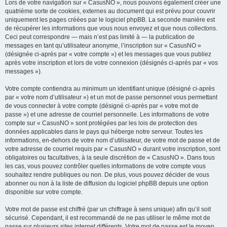
Lors de votre navigation sur « CasusNO », nous pouvons également créer une
quatrième sorte de cookies, externes au document qui est prévu pour couvrir
uniquement les pages créées par le logiciel phpBB. La seconde manière est
de récupérer les informations que vous nous envoyez et que nous collectons.
Ceci peut correspondre — mais n’est pas limité à — la publication de
messages en tant qu’utilisateur anonyme, l’inscription sur « CasusNO »
(désignée ci-après par « votre compte ») et les messages que vous publiez
après votre inscription et lors de votre connexion (désignés ci-après par « vos
messages »).
Votre compte contiendra au minimum un identifiant unique (désigné ci-après
par « votre nom d’utilisateur ») et un mot de passe personnel vous permettant
de vous connecter à votre compte (désigné ci-après par « votre mot de
passe ») et une adresse de courriel personnelle. Les informations de votre
compte sur « CasusNO » sont protégées par les lois de protection des
données applicables dans le pays qui héberge notre serveur. Toutes les
informations, en-dehors de votre nom d’utilisateur, de votre mot de passe et de
votre adresse de courriel requis par « CasusNO » durant votre inscription, sont
obligatoires ou facultatives, à la seule discrétion de « CasusNO ». Dans tous
les cas, vous pouvez contrôler quelles informations de votre compte vous
souhaitez rendre publiques ou non. De plus, vous pouvez décider de vous
abonner ou non à la liste de diffusion du logiciel phpBB depuis une option
disponible sur votre compte.
Votre mot de passe est chiffré (par un chiffrage à sens unique) afin qu’il soit
sécurisé. Cependant, il est recommandé de ne pas utiliser le même mot de
passe sur plusieurs sites internet différents. Votre mot de passe est le moyen