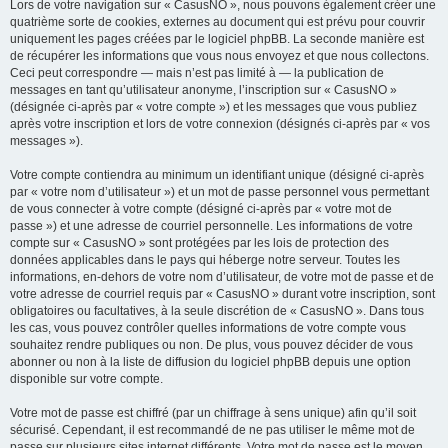
Lors de votre navigation sur « CasusNO », nous pouvons également créer une
quatrième sorte de cookies, externes au document qui est prévu pour couvrir
uniquement les pages créées par le logiciel phpBB. La seconde manière est
de récupérer les informations que vous nous envoyez et que nous collectons.
Ceci peut correspondre — mais n’est pas limité à — la publication de
messages en tant qu’utilisateur anonyme, l’inscription sur « CasusNO »
(désignée ci-après par « votre compte ») et les messages que vous publiez
après votre inscription et lors de votre connexion (désignés ci-après par « vos
messages »).
Votre compte contiendra au minimum un identifiant unique (désigné ci-après
par « votre nom d’utilisateur ») et un mot de passe personnel vous permettant
de vous connecter à votre compte (désigné ci-après par « votre mot de
passe ») et une adresse de courriel personnelle. Les informations de votre
compte sur « CasusNO » sont protégées par les lois de protection des
données applicables dans le pays qui héberge notre serveur. Toutes les
informations, en-dehors de votre nom d’utilisateur, de votre mot de passe et de
votre adresse de courriel requis par « CasusNO » durant votre inscription, sont
obligatoires ou facultatives, à la seule discrétion de « CasusNO ». Dans tous
les cas, vous pouvez contrôler quelles informations de votre compte vous
souhaitez rendre publiques ou non. De plus, vous pouvez décider de vous
abonner ou non à la liste de diffusion du logiciel phpBB depuis une option
disponible sur votre compte.
Votre mot de passe est chiffré (par un chiffrage à sens unique) afin qu’il soit
sécurisé. Cependant, il est recommandé de ne pas utiliser le même mot de
passe sur plusieurs sites internet différents. Votre mot de passe est le moyen