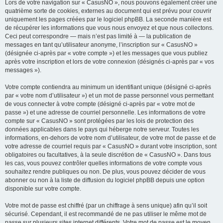
Lors de votre navigation sur « CasusNO », nous pouvons également créer une
quatrième sorte de cookies, externes au document qui est prévu pour couvrir
uniquement les pages créées par le logiciel phpBB. La seconde manière est
de récupérer les informations que vous nous envoyez et que nous collectons.
Ceci peut correspondre — mais n’est pas limité à — la publication de
messages en tant qu’utilisateur anonyme, l’inscription sur « CasusNO »
(désignée ci-après par « votre compte ») et les messages que vous publiez
après votre inscription et lors de votre connexion (désignés ci-après par « vos
messages »).
Votre compte contiendra au minimum un identifiant unique (désigné ci-après
par « votre nom d’utilisateur ») et un mot de passe personnel vous permettant
de vous connecter à votre compte (désigné ci-après par « votre mot de
passe ») et une adresse de courriel personnelle. Les informations de votre
compte sur « CasusNO » sont protégées par les lois de protection des
données applicables dans le pays qui héberge notre serveur. Toutes les
informations, en-dehors de votre nom d’utilisateur, de votre mot de passe et de
votre adresse de courriel requis par « CasusNO » durant votre inscription, sont
obligatoires ou facultatives, à la seule discrétion de « CasusNO ». Dans tous
les cas, vous pouvez contrôler quelles informations de votre compte vous
souhaitez rendre publiques ou non. De plus, vous pouvez décider de vous
abonner ou non à la liste de diffusion du logiciel phpBB depuis une option
disponible sur votre compte.
Votre mot de passe est chiffré (par un chiffrage à sens unique) afin qu’il soit
sécurisé. Cependant, il est recommandé de ne pas utiliser le même mot de
passe sur plusieurs sites internet différents. Votre mot de passe est le moyen