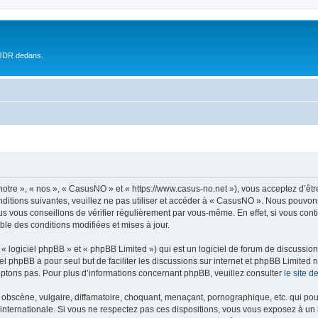
 JDR dedans.
otre », « nos », « CasusNO » et « https://www.casus-no.net »), vous acceptez d’êt
nditions suivantes, veuillez ne pas utiliser et accéder à « CasusNO ». Nous pouvon
s vous conseillons de vérifier régulièrement par vous-même. En effet, si vous con
ble des conditions modifiées et mises à jour.
 logiciel phpBB » et « phpBB Limited ») qui est un logiciel de forum de discussio
iel phpBB a pour seul but de faciliter les discussions sur internet et phpBB Limit
ptons pas. Pour plus d’informations concernant phpBB, veuillez consulter
le site 
obscène, vulgaire, diffamatoire, choquant, menaçant, pornographique, etc. qui pourr
internationale. Si vous ne respectez pas ces dispositions, vous vous exposez à un 