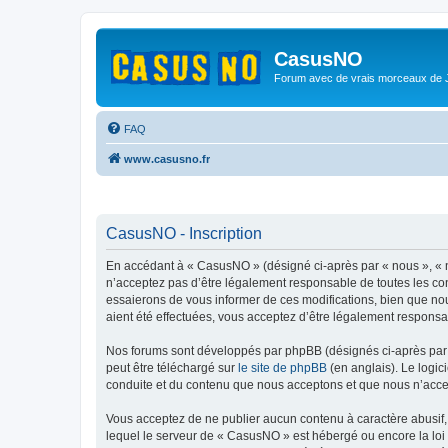
CasusNO
Forum avec de vrais morceaux de
FAQ
www.casusno.fr
CasusNO - Inscription
En accédant à « CasusNO » (désigné ci-après par « nous », « n
n’acceptez pas d’être légalement responsable de toutes les co
essaierons de vous informer de ces modifications, bien que nou
aient été effectuées, vous acceptez d’être légalement responsa
Nos forums sont développés par phpBB (désignés ci-après par «
peut être téléchargé sur
le site de phpBB
(en anglais). Le logic
conduite et du contenu que nous acceptons et que nous n’acce
Vous acceptez de ne publier aucun contenu à caractère abusif, 
lequel le serveur de « CasusNO » est hébergé ou encore la loi 