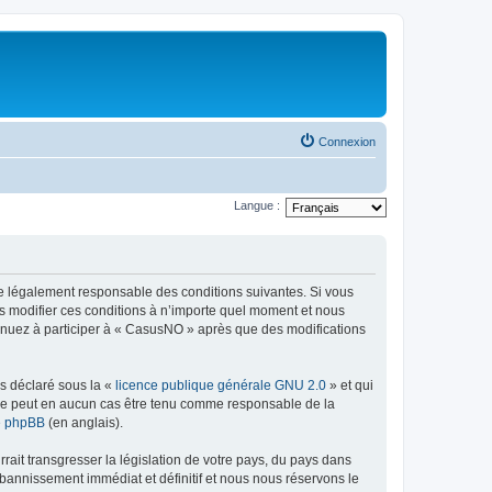
Connexion
Langue :
re légalement responsable des conditions suivantes. Si vous
s modifier ces conditions à n’importe quel moment et nous
tinuez à participer à « CasusNO » après que des modifications
ns déclaré sous la «
licence publique générale GNU 2.0
» et qui
ed ne peut en aucun cas être tenu comme responsable de la
de phpBB
(en anglais).
ait transgresser la législation de votre pays, du pays dans
bannissement immédiat et définitif et nous nous réservons le