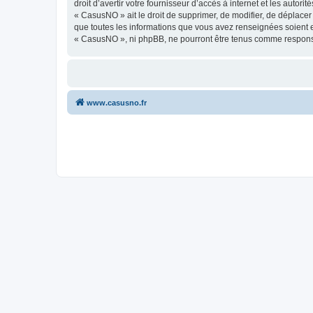
droit d’avertir votre fournisseur d’accès à internet et les autor
« CasusNO » ait le droit de supprimer, de modifier, de déplacer
que toutes les informations que vous avez renseignées soient e
« CasusNO », ni phpBB, ne pourront être tenus comme responsa
www.casusno.fr