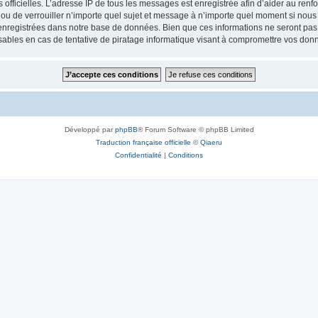
ités officielles. L’adresse IP de tous les messages est enregistrée afin d’aider au re
 ou de verrouiller n’importe quel sujet et message à n’importe quel moment si nous 
nregistrées dans notre base de données. Bien que ces informations ne seront pas d
bles en cas de tentative de piratage informatique visant à compromettre vos don
Développé par
phpBB
® Forum Software © phpBB Limited
Traduction française officielle
©
Qiaeru
Confidentialité
|
Conditions