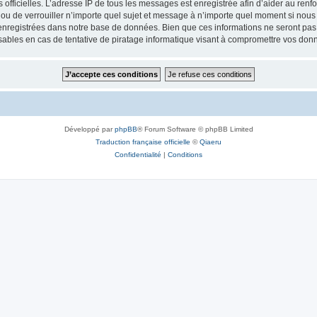
ités officielles. L’adresse IP de tous les messages est enregistrée afin d’aider au re
 ou de verrouiller n’importe quel sujet et message à n’importe quel moment si nous 
nregistrées dans notre base de données. Bien que ces informations ne seront pas d
bles en cas de tentative de piratage informatique visant à compromettre vos don
Développé par
phpBB
® Forum Software © phpBB Limited
Traduction française officielle
©
Qiaeru
Confidentialité
|
Conditions