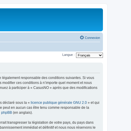
Connexion
Langue :
re légalement responsable des conditions suivantes. Si vous
s modifier ces conditions à n’importe quel moment et nous
tinuez à participer à « CasusNO » après que des modifications
ns déclaré sous la «
licence publique générale GNU 2.0
» et qui
ed ne peut en aucun cas être tenu comme responsable de la
de phpBB
(en anglais).
ait transgresser la législation de votre pays, du pays dans
bannissement immédiat et définitif et nous nous réservons le