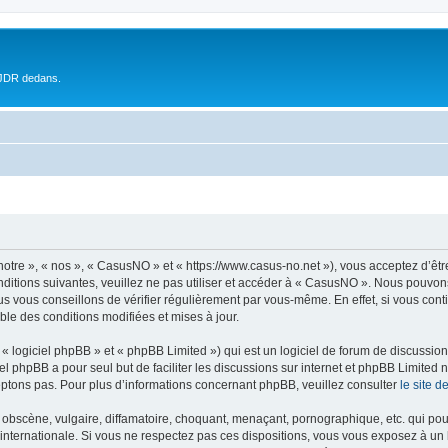
 JDR dedans.
otre », « nos », « CasusNO » et « https://www.casus-no.net »), vous acceptez d’êt
nditions suivantes, veuillez ne pas utiliser et accéder à « CasusNO ». Nous pouvon
s vous conseillons de vérifier régulièrement par vous-même. En effet, si vous con
ble des conditions modifiées et mises à jour.
 logiciel phpBB » et « phpBB Limited ») qui est un logiciel de forum de discussio
iel phpBB a pour seul but de faciliter les discussions sur internet et phpBB Limit
ptons pas. Pour plus d’informations concernant phpBB, veuillez consulter
le site 
obscène, vulgaire, diffamatoire, choquant, menaçant, pornographique, etc. qui pourr
internationale. Si vous ne respectez pas ces dispositions, vous vous exposez à un 