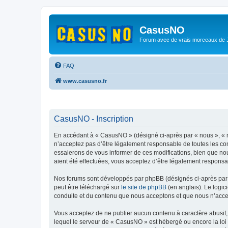
CasusNO
Forum avec de vrais morceaux de
FAQ
www.casusno.fr
CasusNO - Inscription
En accédant à « CasusNO » (désigné ci-après par « nous », « n
n’acceptez pas d’être légalement responsable de toutes les co
essaierons de vous informer de ces modifications, bien que nou
aient été effectuées, vous acceptez d’être légalement responsa
Nos forums sont développés par phpBB (désignés ci-après par «
peut être téléchargé sur
le site de phpBB
(en anglais). Le logic
conduite et du contenu que nous acceptons et que nous n’acce
Vous acceptez de ne publier aucun contenu à caractère abusif, 
lequel le serveur de « CasusNO » est hébergé ou encore la loi 