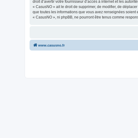
droit d’avertir votre fournisseur d’accès à internet et les autor
« CasusNO » ait le droit de supprimer, de modifier, de déplacer
que toutes les informations que vous avez renseignées soient e
« CasusNO », ni phpBB, ne pourront être tenus comme responsa
www.casusno.fr