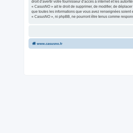
droit d’avertir votre fournisseur d’accès à internet et les autor
« CasusNO » ait le droit de supprimer, de modifier, de déplacer
que toutes les informations que vous avez renseignées soient e
« CasusNO », ni phpBB, ne pourront être tenus comme responsa
www.casusno.fr