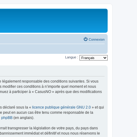
Connexion
Langue :
re légalement responsable des conditions suivantes. Si vous
s modifier ces conditions à n’importe quel moment et nous
tinuez à participer à « CasusNO » après que des modifications
ns déclaré sous la «
licence publique générale GNU 2.0
» et qui
ed ne peut en aucun cas être tenu comme responsable de la
de phpBB
(en anglais).
ait transgresser la législation de votre pays, du pays dans
bannissement immédiat et définitif et nous nous réservons le