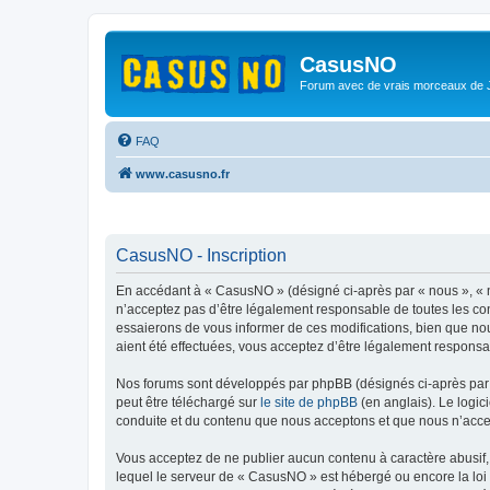
CasusNO
Forum avec de vrais morceaux de
FAQ
www.casusno.fr
CasusNO - Inscription
En accédant à « CasusNO » (désigné ci-après par « nous », « n
n’acceptez pas d’être légalement responsable de toutes les co
essaierons de vous informer de ces modifications, bien que nou
aient été effectuées, vous acceptez d’être légalement responsa
Nos forums sont développés par phpBB (désignés ci-après par «
peut être téléchargé sur
le site de phpBB
(en anglais). Le logic
conduite et du contenu que nous acceptons et que nous n’acce
Vous acceptez de ne publier aucun contenu à caractère abusif, 
lequel le serveur de « CasusNO » est hébergé ou encore la loi 