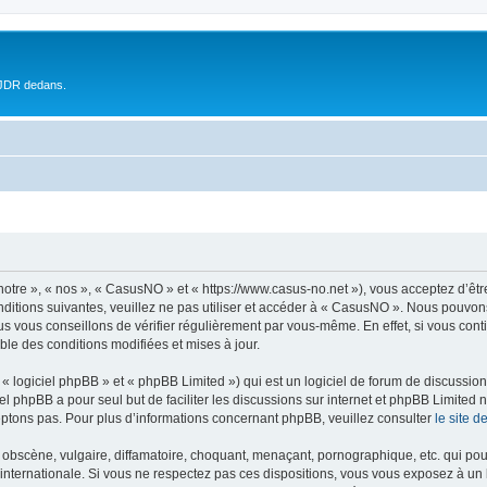
 JDR dedans.
otre », « nos », « CasusNO » et « https://www.casus-no.net »), vous acceptez d’êt
nditions suivantes, veuillez ne pas utiliser et accéder à « CasusNO ». Nous pouvon
s vous conseillons de vérifier régulièrement par vous-même. En effet, si vous con
ble des conditions modifiées et mises à jour.
 logiciel phpBB » et « phpBB Limited ») qui est un logiciel de forum de discussio
iel phpBB a pour seul but de faciliter les discussions sur internet et phpBB Limit
ptons pas. Pour plus d’informations concernant phpBB, veuillez consulter
le site 
obscène, vulgaire, diffamatoire, choquant, menaçant, pornographique, etc. qui pourr
internationale. Si vous ne respectez pas ces dispositions, vous vous exposez à un 