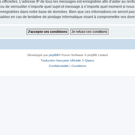
ités officielles. L’adresse IP de tous les messages est enregistrée afin d’aider au re
 ou de verrouiller n’importe quel sujet et message à n’importe quel moment si nous 
nregistrées dans notre base de données. Bien que ces informations ne seront pas d
bles en cas de tentative de piratage informatique visant à compromettre vos don
Développé par
phpBB
® Forum Software © phpBB Limited
Traduction française officielle
©
Qiaeru
Confidentialité
|
Conditions