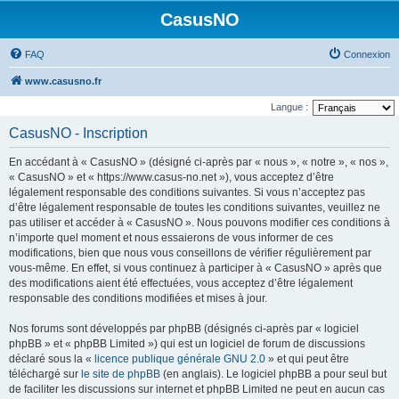
CasusNO
FAQ
Connexion
www.casusno.fr
Langue :
CasusNO - Inscription
En accédant à « CasusNO » (désigné ci-après par « nous », « notre », « nos »,
« CasusNO » et « https://www.casus-no.net »), vous acceptez d’être
légalement responsable des conditions suivantes. Si vous n’acceptez pas
d’être légalement responsable de toutes les conditions suivantes, veuillez ne
pas utiliser et accéder à « CasusNO ». Nous pouvons modifier ces conditions à
n’importe quel moment et nous essaierons de vous informer de ces
modifications, bien que nous vous conseillons de vérifier régulièrement par
vous-même. En effet, si vous continuez à participer à « CasusNO » après que
des modifications aient été effectuées, vous acceptez d’être légalement
responsable des conditions modifiées et mises à jour.
Nos forums sont développés par phpBB (désignés ci-après par « logiciel
phpBB » et « phpBB Limited ») qui est un logiciel de forum de discussions
déclaré sous la «
licence publique générale GNU 2.0
» et qui peut être
téléchargé sur
le site de phpBB
(en anglais). Le logiciel phpBB a pour seul but
de faciliter les discussions sur internet et phpBB Limited ne peut en aucun cas