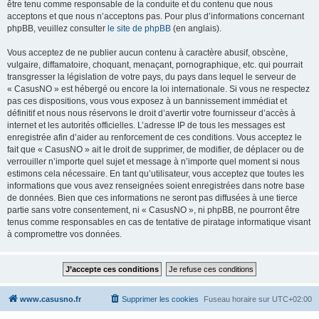
être tenu comme responsable de la conduite et du contenu que nous
acceptons et que nous n’acceptons pas. Pour plus d’informations concernant
phpBB, veuillez consulter
le site de phpBB
(en anglais).
Vous acceptez de ne publier aucun contenu à caractère abusif, obscène,
vulgaire, diffamatoire, choquant, menaçant, pornographique, etc. qui pourrait
transgresser la législation de votre pays, du pays dans lequel le serveur de
« CasusNO » est hébergé ou encore la loi internationale. Si vous ne respectez
pas ces dispositions, vous vous exposez à un bannissement immédiat et
définitif et nous nous réservons le droit d’avertir votre fournisseur d’accès à
internet et les autorités officielles. L’adresse IP de tous les messages est
enregistrée afin d’aider au renforcement de ces conditions. Vous acceptez le
fait que « CasusNO » ait le droit de supprimer, de modifier, de déplacer ou de
verrouiller n’importe quel sujet et message à n’importe quel moment si nous
estimons cela nécessaire. En tant qu’utilisateur, vous acceptez que toutes les
informations que vous avez renseignées soient enregistrées dans notre base
de données. Bien que ces informations ne seront pas diffusées à une tierce
partie sans votre consentement, ni « CasusNO », ni phpBB, ne pourront être
tenus comme responsables en cas de tentative de piratage informatique visant
à compromettre vos données.
www.casusno.fr
Supprimer les cookies
Fuseau horaire sur
UTC+02:00