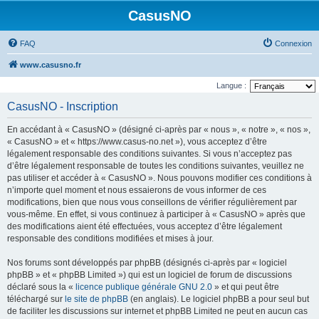
CasusNO
FAQ
Connexion
www.casusno.fr
Langue :
CasusNO - Inscription
En accédant à « CasusNO » (désigné ci-après par « nous », « notre », « nos »,
« CasusNO » et « https://www.casus-no.net »), vous acceptez d’être
légalement responsable des conditions suivantes. Si vous n’acceptez pas
d’être légalement responsable de toutes les conditions suivantes, veuillez ne
pas utiliser et accéder à « CasusNO ». Nous pouvons modifier ces conditions à
n’importe quel moment et nous essaierons de vous informer de ces
modifications, bien que nous vous conseillons de vérifier régulièrement par
vous-même. En effet, si vous continuez à participer à « CasusNO » après que
des modifications aient été effectuées, vous acceptez d’être légalement
responsable des conditions modifiées et mises à jour.
Nos forums sont développés par phpBB (désignés ci-après par « logiciel
phpBB » et « phpBB Limited ») qui est un logiciel de forum de discussions
déclaré sous la «
licence publique générale GNU 2.0
» et qui peut être
téléchargé sur
le site de phpBB
(en anglais). Le logiciel phpBB a pour seul but
de faciliter les discussions sur internet et phpBB Limited ne peut en aucun cas