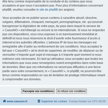
être tenu comme responsable de la conduite et du contenu que nous
acceptons et que nous n’acceptons pas. Pour plus d’informations concernant
phpBB, veuillez consulter
le site de phpBB
(en anglais).
Vous acceptez de ne publier aucun contenu à caractère abusif, obscène,
vulgaire, diffamatoire, choquant, menaçant, pornographique, etc. qui pourrait
transgresser la législation de votre pays, du pays dans lequel le serveur de
« CasusNO » est hébergé ou encore la loi internationale. Si vous ne respectez
pas ces dispositions, vous vous exposez à un bannissement immédiat et
définitif et nous nous réservons le droit d’avertir votre fournisseur d’accès à
internet et les autorités officielles. L’adresse IP de tous les messages est
enregistrée afin d’aider au renforcement de ces conditions. Vous acceptez le
fait que « CasusNO » ait le droit de supprimer, de modifier, de déplacer ou de
verrouiller n’importe quel sujet et message à n’importe quel moment si nous
estimons cela nécessaire. En tant qu’utilisateur, vous acceptez que toutes les
informations que vous avez renseignées soient enregistrées dans notre base
de données. Bien que ces informations ne seront pas diffusées à une tierce
partie sans votre consentement, ni « CasusNO », ni phpBB, ne pourront être
tenus comme responsables en cas de tentative de piratage informatique visant
à compromettre vos données.
www.casusno.fr
Supprimer les cookies
Fuseau horaire sur
UTC+02:00