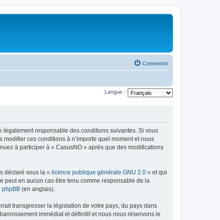
Connexion
Langue :
re légalement responsable des conditions suivantes. Si vous
s modifier ces conditions à n’importe quel moment et nous
tinuez à participer à « CasusNO » après que des modifications
ns déclaré sous la «
licence publique générale GNU 2.0
» et qui
ed ne peut en aucun cas être tenu comme responsable de la
de phpBB
(en anglais).
ait transgresser la législation de votre pays, du pays dans
bannissement immédiat et définitif et nous nous réservons le