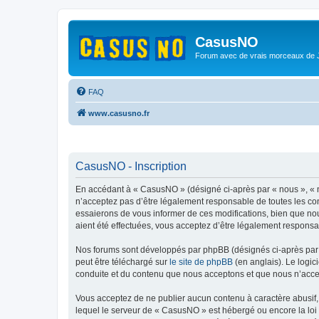
CasusNO
Forum avec de vrais morceaux de
FAQ
www.casusno.fr
CasusNO - Inscription
En accédant à « CasusNO » (désigné ci-après par « nous », « n
n’acceptez pas d’être légalement responsable de toutes les co
essaierons de vous informer de ces modifications, bien que nou
aient été effectuées, vous acceptez d’être légalement responsa
Nos forums sont développés par phpBB (désignés ci-après par «
peut être téléchargé sur
le site de phpBB
(en anglais). Le logic
conduite et du contenu que nous acceptons et que nous n’acce
Vous acceptez de ne publier aucun contenu à caractère abusif, 
lequel le serveur de « CasusNO » est hébergé ou encore la loi 