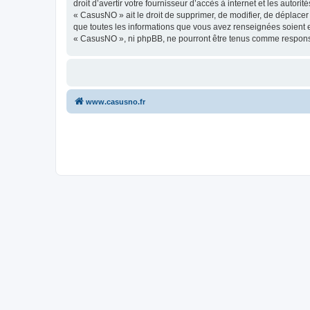
droit d’avertir votre fournisseur d’accès à internet et les autor
« CasusNO » ait le droit de supprimer, de modifier, de déplacer
que toutes les informations que vous avez renseignées soient e
« CasusNO », ni phpBB, ne pourront être tenus comme responsa
www.casusno.fr