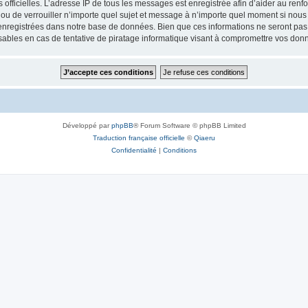
ités officielles. L’adresse IP de tous les messages est enregistrée afin d’aider au re
 ou de verrouiller n’importe quel sujet et message à n’importe quel moment si nous 
nregistrées dans notre base de données. Bien que ces informations ne seront pas d
bles en cas de tentative de piratage informatique visant à compromettre vos don
Développé par
phpBB
® Forum Software © phpBB Limited
Traduction française officielle
©
Qiaeru
Confidentialité
|
Conditions