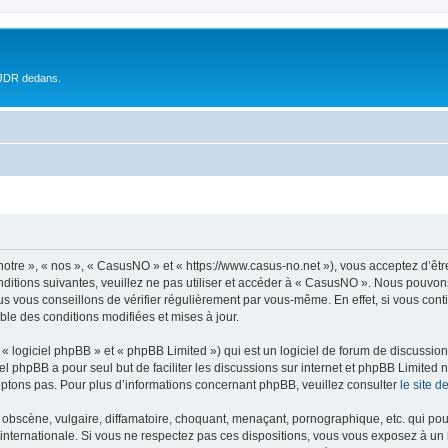
 JDR dedans.
otre », « nos », « CasusNO » et « https://www.casus-no.net »), vous acceptez d’êt
nditions suivantes, veuillez ne pas utiliser et accéder à « CasusNO ». Nous pouvon
s vous conseillons de vérifier régulièrement par vous-même. En effet, si vous con
ble des conditions modifiées et mises à jour.
 logiciel phpBB » et « phpBB Limited ») qui est un logiciel de forum de discussio
iel phpBB a pour seul but de faciliter les discussions sur internet et phpBB Limit
ptons pas. Pour plus d’informations concernant phpBB, veuillez consulter
le site 
obscène, vulgaire, diffamatoire, choquant, menaçant, pornographique, etc. qui pourr
internationale. Si vous ne respectez pas ces dispositions, vous vous exposez à un 