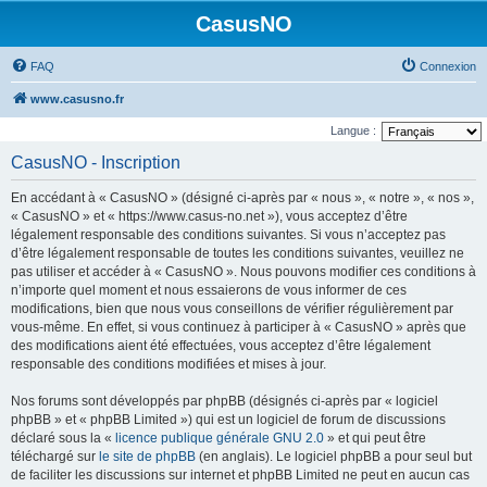
CasusNO
FAQ
Connexion
www.casusno.fr
Langue :
CasusNO - Inscription
En accédant à « CasusNO » (désigné ci-après par « nous », « notre », « nos »,
« CasusNO » et « https://www.casus-no.net »), vous acceptez d’être
légalement responsable des conditions suivantes. Si vous n’acceptez pas
d’être légalement responsable de toutes les conditions suivantes, veuillez ne
pas utiliser et accéder à « CasusNO ». Nous pouvons modifier ces conditions à
n’importe quel moment et nous essaierons de vous informer de ces
modifications, bien que nous vous conseillons de vérifier régulièrement par
vous-même. En effet, si vous continuez à participer à « CasusNO » après que
des modifications aient été effectuées, vous acceptez d’être légalement
responsable des conditions modifiées et mises à jour.
Nos forums sont développés par phpBB (désignés ci-après par « logiciel
phpBB » et « phpBB Limited ») qui est un logiciel de forum de discussions
déclaré sous la «
licence publique générale GNU 2.0
» et qui peut être
téléchargé sur
le site de phpBB
(en anglais). Le logiciel phpBB a pour seul but
de faciliter les discussions sur internet et phpBB Limited ne peut en aucun cas