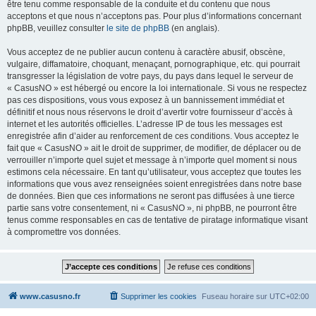
être tenu comme responsable de la conduite et du contenu que nous
acceptons et que nous n’acceptons pas. Pour plus d’informations concernant
phpBB, veuillez consulter
le site de phpBB
(en anglais).
Vous acceptez de ne publier aucun contenu à caractère abusif, obscène,
vulgaire, diffamatoire, choquant, menaçant, pornographique, etc. qui pourrait
transgresser la législation de votre pays, du pays dans lequel le serveur de
« CasusNO » est hébergé ou encore la loi internationale. Si vous ne respectez
pas ces dispositions, vous vous exposez à un bannissement immédiat et
définitif et nous nous réservons le droit d’avertir votre fournisseur d’accès à
internet et les autorités officielles. L’adresse IP de tous les messages est
enregistrée afin d’aider au renforcement de ces conditions. Vous acceptez le
fait que « CasusNO » ait le droit de supprimer, de modifier, de déplacer ou de
verrouiller n’importe quel sujet et message à n’importe quel moment si nous
estimons cela nécessaire. En tant qu’utilisateur, vous acceptez que toutes les
informations que vous avez renseignées soient enregistrées dans notre base
de données. Bien que ces informations ne seront pas diffusées à une tierce
partie sans votre consentement, ni « CasusNO », ni phpBB, ne pourront être
tenus comme responsables en cas de tentative de piratage informatique visant
à compromettre vos données.
www.casusno.fr
Supprimer les cookies
Fuseau horaire sur
UTC+02:00