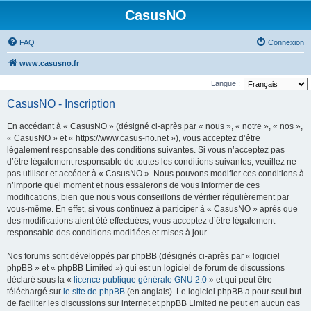
CasusNO
FAQ
Connexion
www.casusno.fr
Langue :
CasusNO - Inscription
En accédant à « CasusNO » (désigné ci-après par « nous », « notre », « nos »,
« CasusNO » et « https://www.casus-no.net »), vous acceptez d’être
légalement responsable des conditions suivantes. Si vous n’acceptez pas
d’être légalement responsable de toutes les conditions suivantes, veuillez ne
pas utiliser et accéder à « CasusNO ». Nous pouvons modifier ces conditions à
n’importe quel moment et nous essaierons de vous informer de ces
modifications, bien que nous vous conseillons de vérifier régulièrement par
vous-même. En effet, si vous continuez à participer à « CasusNO » après que
des modifications aient été effectuées, vous acceptez d’être légalement
responsable des conditions modifiées et mises à jour.
Nos forums sont développés par phpBB (désignés ci-après par « logiciel
phpBB » et « phpBB Limited ») qui est un logiciel de forum de discussions
déclaré sous la «
licence publique générale GNU 2.0
» et qui peut être
téléchargé sur
le site de phpBB
(en anglais). Le logiciel phpBB a pour seul but
de faciliter les discussions sur internet et phpBB Limited ne peut en aucun cas