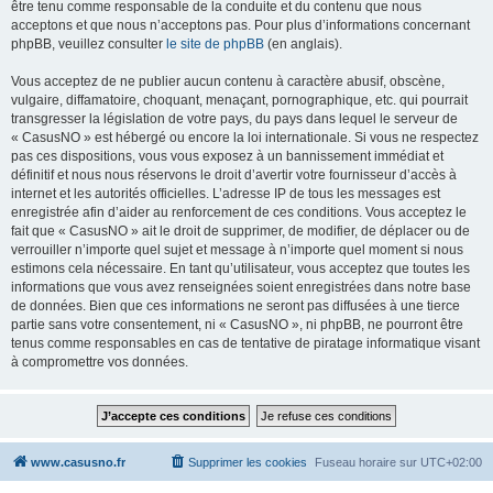
être tenu comme responsable de la conduite et du contenu que nous
acceptons et que nous n’acceptons pas. Pour plus d’informations concernant
phpBB, veuillez consulter
le site de phpBB
(en anglais).
Vous acceptez de ne publier aucun contenu à caractère abusif, obscène,
vulgaire, diffamatoire, choquant, menaçant, pornographique, etc. qui pourrait
transgresser la législation de votre pays, du pays dans lequel le serveur de
« CasusNO » est hébergé ou encore la loi internationale. Si vous ne respectez
pas ces dispositions, vous vous exposez à un bannissement immédiat et
définitif et nous nous réservons le droit d’avertir votre fournisseur d’accès à
internet et les autorités officielles. L’adresse IP de tous les messages est
enregistrée afin d’aider au renforcement de ces conditions. Vous acceptez le
fait que « CasusNO » ait le droit de supprimer, de modifier, de déplacer ou de
verrouiller n’importe quel sujet et message à n’importe quel moment si nous
estimons cela nécessaire. En tant qu’utilisateur, vous acceptez que toutes les
informations que vous avez renseignées soient enregistrées dans notre base
de données. Bien que ces informations ne seront pas diffusées à une tierce
partie sans votre consentement, ni « CasusNO », ni phpBB, ne pourront être
tenus comme responsables en cas de tentative de piratage informatique visant
à compromettre vos données.
www.casusno.fr
Supprimer les cookies
Fuseau horaire sur
UTC+02:00