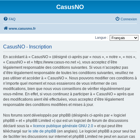
CasusNO
FAQ
Connexion
www.casusno.fr
Langue :
CasusNO - Inscription
En accédant à « CasusNO » (désigné ci-après par « nous », « notre », « nos »,
« CasusNO » et « https://www.casus-no.net »), vous acceptez d’être
légalement responsable des conditions suivantes. Si vous n’acceptez pas
d’être légalement responsable de toutes les conditions suivantes, veuillez ne
pas utiliser et accéder à « CasusNO ». Nous pouvons modifier ces conditions à
n’importe quel moment et nous essaierons de vous informer de ces
modifications, bien que nous vous conseillons de vérifier régulièrement par
vous-même. En effet, si vous continuez à participer à « CasusNO » après que
des modifications aient été effectuées, vous acceptez d’être légalement
responsable des conditions modifiées et mises à jour.
Nos forums sont développés par phpBB (désignés ci-après par « logiciel
phpBB » et « phpBB Limited ») qui est un logiciel de forum de discussions
déclaré sous la «
licence publique générale GNU 2.0
» et qui peut être
téléchargé sur
le site de phpBB
(en anglais). Le logiciel phpBB a pour seul but
de faciliter les discussions sur internet et phpBB Limited ne peut en aucun cas