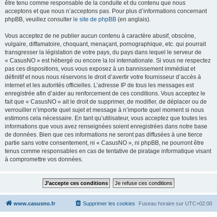
être tenu comme responsable de la conduite et du contenu que nous
acceptons et que nous n’acceptons pas. Pour plus d’informations concernant
phpBB, veuillez consulter
le site de phpBB
(en anglais).
Vous acceptez de ne publier aucun contenu à caractère abusif, obscène,
vulgaire, diffamatoire, choquant, menaçant, pornographique, etc. qui pourrait
transgresser la législation de votre pays, du pays dans lequel le serveur de
« CasusNO » est hébergé ou encore la loi internationale. Si vous ne respectez
pas ces dispositions, vous vous exposez à un bannissement immédiat et
définitif et nous nous réservons le droit d’avertir votre fournisseur d’accès à
internet et les autorités officielles. L’adresse IP de tous les messages est
enregistrée afin d’aider au renforcement de ces conditions. Vous acceptez le
fait que « CasusNO » ait le droit de supprimer, de modifier, de déplacer ou de
verrouiller n’importe quel sujet et message à n’importe quel moment si nous
estimons cela nécessaire. En tant qu’utilisateur, vous acceptez que toutes les
informations que vous avez renseignées soient enregistrées dans notre base
de données. Bien que ces informations ne seront pas diffusées à une tierce
partie sans votre consentement, ni « CasusNO », ni phpBB, ne pourront être
tenus comme responsables en cas de tentative de piratage informatique visant
à compromettre vos données.
www.casusno.fr
Supprimer les cookies
Fuseau horaire sur
UTC+02:00