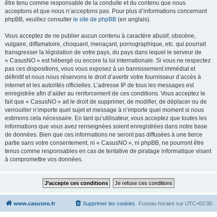
être tenu comme responsable de la conduite et du contenu que nous
acceptons et que nous n’acceptons pas. Pour plus d’informations concernant
phpBB, veuillez consulter
le site de phpBB
(en anglais).
Vous acceptez de ne publier aucun contenu à caractère abusif, obscène,
vulgaire, diffamatoire, choquant, menaçant, pornographique, etc. qui pourrait
transgresser la législation de votre pays, du pays dans lequel le serveur de
« CasusNO » est hébergé ou encore la loi internationale. Si vous ne respectez
pas ces dispositions, vous vous exposez à un bannissement immédiat et
définitif et nous nous réservons le droit d’avertir votre fournisseur d’accès à
internet et les autorités officielles. L’adresse IP de tous les messages est
enregistrée afin d’aider au renforcement de ces conditions. Vous acceptez le
fait que « CasusNO » ait le droit de supprimer, de modifier, de déplacer ou de
verrouiller n’importe quel sujet et message à n’importe quel moment si nous
estimons cela nécessaire. En tant qu’utilisateur, vous acceptez que toutes les
informations que vous avez renseignées soient enregistrées dans notre base
de données. Bien que ces informations ne seront pas diffusées à une tierce
partie sans votre consentement, ni « CasusNO », ni phpBB, ne pourront être
tenus comme responsables en cas de tentative de piratage informatique visant
à compromettre vos données.
www.casusno.fr
Supprimer les cookies
Fuseau horaire sur
UTC+02:00