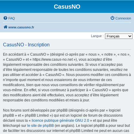
CasusNO
FAQ
Connexion
www.casusno.fr
Langue :
CasusNO - Inscription
En accédant à « CasusNO » (désigné ci-après par « nous », « notre », « nos »,
« CasusNO » et « https://www.casus-no.net »), vous acceptez d’être
légalement responsable des conditions suivantes. Si vous n’acceptez pas
d’être légalement responsable de toutes les conditions suivantes, veuillez ne
pas utiliser et accéder à « CasusNO ». Nous pouvons modifier ces conditions à
n’importe quel moment et nous essaierons de vous informer de ces
modifications, bien que nous vous conseillons de vérifier régulièrement par
vous-même. En effet, si vous continuez à participer à « CasusNO » après que
des modifications aient été effectuées, vous acceptez d’être légalement
responsable des conditions modifiées et mises à jour.
Nos forums sont développés par phpBB (désignés ci-après par « logiciel
phpBB » et « phpBB Limited ») qui est un logiciel de forum de discussions
déclaré sous la «
licence publique générale GNU 2.0
» et qui peut être
téléchargé sur
le site de phpBB
(en anglais). Le logiciel phpBB a pour seul but
de faciliter les discussions sur internet et phpBB Limited ne peut en aucun cas