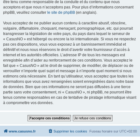
être tenu comme responsable de la conduite et du contenu que nous
acceptons et que nous n’acceptons pas. Pour plus d’informations concernant
phpBB, veuillez consulter
le site de phpBB
(en anglais).
Vous acceptez de ne publier aucun contenu à caractère abusif, obscène,
vulgaire, diffamatoire, choquant, menaçant, pornographique, etc. qui pourrait
transgresser la législation de votre pays, du pays dans lequel le serveur de
« CasusNO » est hébergé ou encore la loi internationale. Si vous ne respectez
pas ces dispositions, vous vous exposez à un bannissement immédiat et
définitif et nous nous réservons le droit d’avertir votre fournisseur d’accès à
internet et les autorités officielles. L’adresse IP de tous les messages est
enregistrée afin d’aider au renforcement de ces conditions. Vous acceptez le
fait que « CasusNO » ait le droit de supprimer, de modifier, de déplacer ou de
verrouiller n’importe quel sujet et message à n’importe quel moment si nous
estimons cela nécessaire. En tant qu’utilisateur, vous acceptez que toutes les
informations que vous avez renseignées soient enregistrées dans notre base
de données. Bien que ces informations ne seront pas diffusées à une tierce
partie sans votre consentement, ni « CasusNO », ni phpBB, ne pourront être
tenus comme responsables en cas de tentative de piratage informatique visant
à compromettre vos données.
www.casusno.fr
Supprimer les cookies
Fuseau horaire sur
UTC+02:00