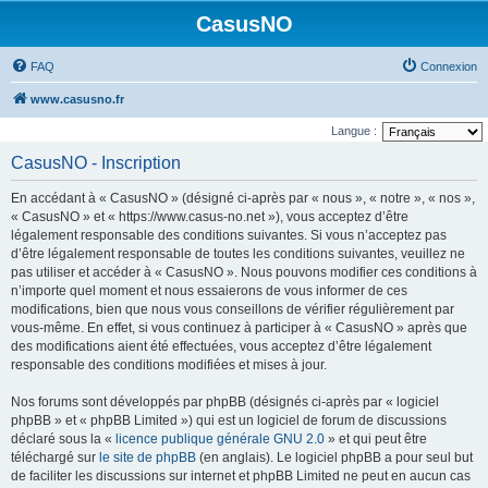
CasusNO
FAQ
Connexion
www.casusno.fr
Langue :
CasusNO - Inscription
En accédant à « CasusNO » (désigné ci-après par « nous », « notre », « nos »,
« CasusNO » et « https://www.casus-no.net »), vous acceptez d’être
légalement responsable des conditions suivantes. Si vous n’acceptez pas
d’être légalement responsable de toutes les conditions suivantes, veuillez ne
pas utiliser et accéder à « CasusNO ». Nous pouvons modifier ces conditions à
n’importe quel moment et nous essaierons de vous informer de ces
modifications, bien que nous vous conseillons de vérifier régulièrement par
vous-même. En effet, si vous continuez à participer à « CasusNO » après que
des modifications aient été effectuées, vous acceptez d’être légalement
responsable des conditions modifiées et mises à jour.
Nos forums sont développés par phpBB (désignés ci-après par « logiciel
phpBB » et « phpBB Limited ») qui est un logiciel de forum de discussions
déclaré sous la «
licence publique générale GNU 2.0
» et qui peut être
téléchargé sur
le site de phpBB
(en anglais). Le logiciel phpBB a pour seul but
de faciliter les discussions sur internet et phpBB Limited ne peut en aucun cas