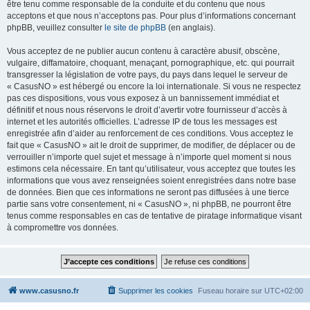
être tenu comme responsable de la conduite et du contenu que nous
acceptons et que nous n’acceptons pas. Pour plus d’informations concernant
phpBB, veuillez consulter
le site de phpBB
(en anglais).
Vous acceptez de ne publier aucun contenu à caractère abusif, obscène,
vulgaire, diffamatoire, choquant, menaçant, pornographique, etc. qui pourrait
transgresser la législation de votre pays, du pays dans lequel le serveur de
« CasusNO » est hébergé ou encore la loi internationale. Si vous ne respectez
pas ces dispositions, vous vous exposez à un bannissement immédiat et
définitif et nous nous réservons le droit d’avertir votre fournisseur d’accès à
internet et les autorités officielles. L’adresse IP de tous les messages est
enregistrée afin d’aider au renforcement de ces conditions. Vous acceptez le
fait que « CasusNO » ait le droit de supprimer, de modifier, de déplacer ou de
verrouiller n’importe quel sujet et message à n’importe quel moment si nous
estimons cela nécessaire. En tant qu’utilisateur, vous acceptez que toutes les
informations que vous avez renseignées soient enregistrées dans notre base
de données. Bien que ces informations ne seront pas diffusées à une tierce
partie sans votre consentement, ni « CasusNO », ni phpBB, ne pourront être
tenus comme responsables en cas de tentative de piratage informatique visant
à compromettre vos données.
www.casusno.fr
Supprimer les cookies
Fuseau horaire sur
UTC+02:00