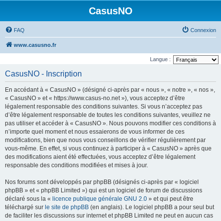
CasusNO
FAQ
Connexion
www.casusno.fr
Langue :
CasusNO - Inscription
En accédant à « CasusNO » (désigné ci-après par « nous », « notre », « nos »,
« CasusNO » et « https://www.casus-no.net »), vous acceptez d’être
légalement responsable des conditions suivantes. Si vous n’acceptez pas
d’être légalement responsable de toutes les conditions suivantes, veuillez ne
pas utiliser et accéder à « CasusNO ». Nous pouvons modifier ces conditions à
n’importe quel moment et nous essaierons de vous informer de ces
modifications, bien que nous vous conseillons de vérifier régulièrement par
vous-même. En effet, si vous continuez à participer à « CasusNO » après que
des modifications aient été effectuées, vous acceptez d’être légalement
responsable des conditions modifiées et mises à jour.
Nos forums sont développés par phpBB (désignés ci-après par « logiciel
phpBB » et « phpBB Limited ») qui est un logiciel de forum de discussions
déclaré sous la «
licence publique générale GNU 2.0
» et qui peut être
téléchargé sur
le site de phpBB
(en anglais). Le logiciel phpBB a pour seul but
de faciliter les discussions sur internet et phpBB Limited ne peut en aucun cas